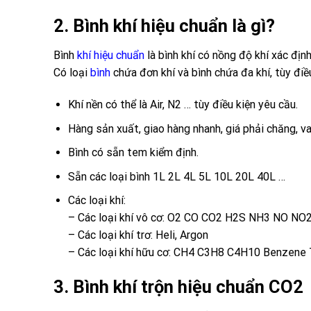
2. Bình khí hiệu chuẩn là gì?
Bình
khí hiệu chuẩn
là bình khí có nồng độ khí xác định
Có loại
bình
chứa đơn khí và bình chứa đa khí, tùy điề
Khí nền có thể là Air, N2 … tùy điều kiện yêu cầu.
Hàng sản xuất, giao hàng nhanh, giá phải chăng, va
Bình có sẵn tem kiểm định.
Sẵn các loại bình 1L 2L 4L 5L 10L 20L 40L …
Các loại khí:
– Các loại khí vô cơ: O2 CO CO2 H2S NH3 NO NO
– Các loại khí trơ: Heli, Argon
– Các loại khí hữu cơ: CH4 C3H8 C4H10 Benzene 
3. Bình khí trộn hiệu chuẩn CO2