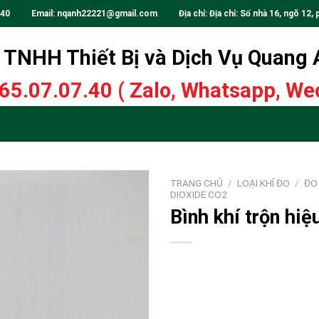
.40
Email:
nqanh22221@gmail.com
Địa chỉ: Địa chỉ: Số nhà 16, ngõ 12, 
TNHH Thiết Bị và Dịch Vụ Quang
65.07.07.40
( Zalo, Whatsapp, Wec
TRANG CHỦ
/
LOẠI KHÍ ĐO
/
ĐO
DIOXIDE CO2
Bình khí trộn h