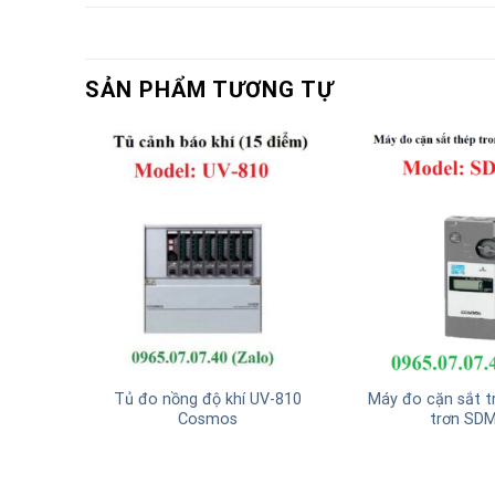
SẢN PHẨM TƯƠNG TỰ
ay XS-
Tủ đo nồng độ khí UV-810
Máy đo cặn sắt t
Cosmos
trơn SD