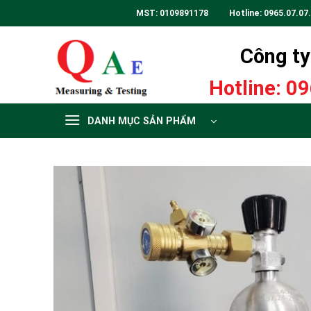
Skip
MST: 0109891178 Hotline:
0965.07.07
to
content
Công ty 
Hotline:
09
DANH MỤC SẢN PHẨM