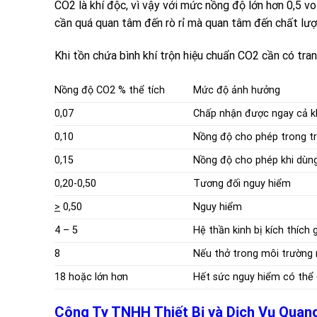
CO2 là khí độc, vì vậy với mức nồng độ lớn hơn 0,5 v
cần quá quan tâm đến rò rỉ mà quan tâm đến chất lượ
Khi tồn chứa
bình khí trộn hiệu chuẩn CO2
cần có trang
Nồng độ CO2 % thể tích
Mức độ ảnh hưởng
0,07
Chấp nhận được ngay cả kh
0,10
Nồng độ cho phép trong t
0,15
Nồng độ cho phép khi dùng
0,20-0,50
Tương đối nguy hiểm
>
0,50
Nguy hiểm
4 – 5
Hệ thần kinh bị kích thích 
8
Nếu thở trong môi trường 
18 hoặc lớn hơn
Hết sức nguy hiểm có thể 
Công Ty TNHH Thiết Bị và Dịch Vụ Qua