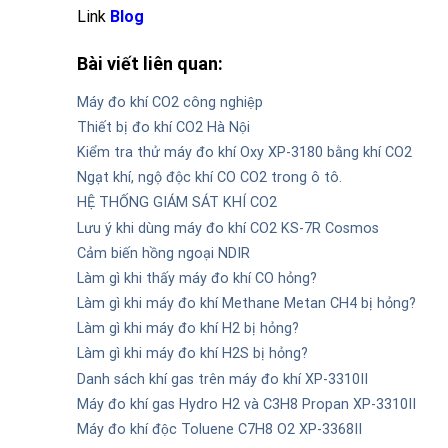
Link
Blog
Bài viết liên quan:
Máy đo khí CO2 công nghiệp
Thiết bị đo khí CO2 Hà Nội
Kiểm tra thử máy đo khí Oxy XP-3180 bằng khí CO2
Ngạt khí, ngộ độc khí CO CO2 trong ô tô.
HỆ THỐNG GIÁM SÁT KHÍ CO2
Lưu ý khi dùng máy đo khí CO2 KS-7R Cosmos
Cảm biến hồng ngoại NDIR
Làm gì khi thấy máy đo khí CO hỏng?
Làm gì khi máy đo khí Methane Metan CH4 bị hỏng?
Làm gì khi máy đo khí H2 bị hỏng?
Làm gì khi máy đo khí H2S bị hỏng?
Danh sách khí gas trên máy đo khí XP-3310II
Máy đo khí gas Hydro H2 và C3H8 Propan XP-3310II
Máy đo khí độc Toluene C7H8 O2 XP-3368II