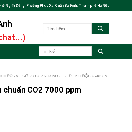
phố Nghĩa Dũng, Phường Phúc Xá, Quận Ba Đình, Thành phố Hà Nội.
 Anh
Tìm
kiếm:
hat...)
Tìm
kiếm:
 KHÍ ĐỘC VÔ CƠ CO CO2 NH3 NO2…
/
ĐO KHÍ ĐỘC CARBON
iệu chuẩn CO2 7000 ppm