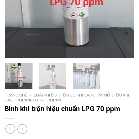
TRANG CHỦ
/
LOẠI KHÍ ĐO
/
ĐO DÒ KHÍ GAS CHÁY NỔ
/
ĐO KHÍ
GAS PROPANE C3H8 PROPAN
Bình khí trộn hiệu chuẩn LPG 70 ppm