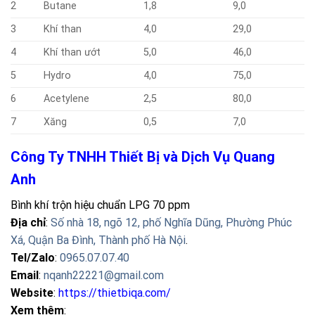
2
Butane
1,8
9,0
3
Khí than
4,0
29,0
4
Khí than ướt
5,0
46,0
5
Hydro
4,0
75,0
6
Acetylene
2,5
80,0
7
Xăng
0,5
7,0
Công Ty TNHH Thiết Bị và Dịch Vụ Quang
Anh
Bình khí trộn hiệu chuẩn LPG 70 ppm
Địa chỉ
:
Số nhà 18, ngõ 12, phố Nghĩa Dũng, Phường Phúc
Xá, Quận Ba Đình, Thành phố Hà Nội
.
Tel/Zalo
:
0965.07.07.40
Email
:
nqanh22221@gmail.com
Website
:
https://thietbiqa.com/
Xem thêm
: