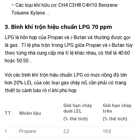
– Các loại khí hữu cơ: CH4 C3H8 C4H10 Benzene
Toluene Xylene …
3. Bình khí trộn hiệu chuẩn LPG 70 ppm
LPG
là hỗn hợp của
Propan
và
i-Butan
và thường được gọi
là
gas
. Tỉ lệ pha trộn trong
LPG
giữa
Propan
và
i-Butan
tùy
theo từng nhà cung cấp mà tỉ lệ khác nhau, có thể là 40:60
hoặc 50:50 …
Với các bình khí trộn hiệu chuẩn LPG có mức nồng độ lớn
hơn 20% LEL của các loại gas cháy nổ, cần phải có trang
thiết bị cảnh báo rò rỉ khí phù hợp
Giới hạn cháy
Giới hạn cháy
dưới LEL
trên
TT
Nhiên liệu
(% thể tích)
(% thể tích)
1
Propane
2,2
10,0