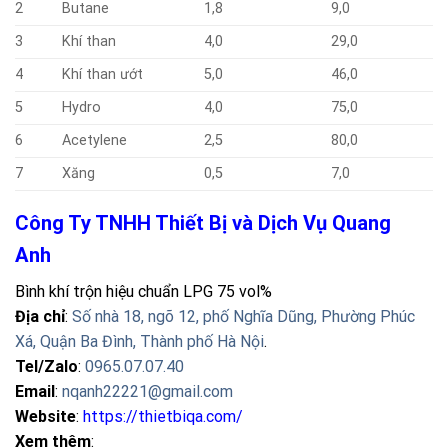
2
Butane
1,8
9,0
3
Khí than
4,0
29,0
4
Khí than ướt
5,0
46,0
5
Hydro
4,0
75,0
6
Acetylene
2,5
80,0
7
Xăng
0,5
7,0
Công Ty TNHH Thiết Bị và Dịch Vụ Quang
Anh
Bình khí trộn hiệu chuẩn LPG 75 vol%
Địa chỉ
:
Số nhà 18, ngõ 12, phố Nghĩa Dũng, Phường Phúc
Xá, Quận Ba Đình, Thành phố Hà Nội
.
Tel/Zalo
:
0965.07.07.40
Email
:
nqanh22221@gmail.com
Website
:
https://thietbiqa.com/
Xem thêm
: