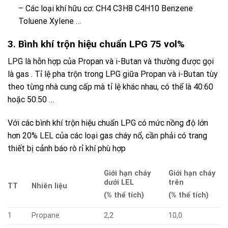
– Các loại khí hữu cơ: CH4 C3H8 C4H10 Benzene
Toluene Xylene …
3. Bình khí trộn hiệu chuẩn LPG 75 vol%
LPG
là hỗn hợp của
Propan
và
i-Butan
và thường được gọi
là
gas
. Tỉ lệ pha trộn trong
LPG
giữa
Propan
và
i-Butan
tùy
theo từng nhà cung cấp mà tỉ lệ khác nhau, có thể là 40:60
hoặc 50:50 …
Với các bình khí trộn hiệu chuẩn LPG có mức nồng độ lớn
hơn 20% LEL của các loại gas cháy nổ, cần phải có trang
thiết bị cảnh báo rò rỉ khí phù hợp
Giới hạn cháy
Giới hạn cháy
dưới LEL
trên
TT
Nhiên liệu
(% thể tích)
(% thể tích)
1
Propane
2,2
10,0