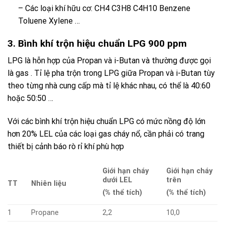
– Các loại khí hữu cơ: CH4 C3H8 C4H10 Benzene
Toluene Xylene …
3. Bình khí trộn hiệu chuẩn LPG 900 ppm
LPG
là hỗn hợp của
Propan
và
i-Butan
và thường được gọi
là
gas
. Tỉ lệ pha trộn trong
LPG
giữa
Propan
và
i-Butan
tùy
theo từng nhà cung cấp mà tỉ lệ khác nhau, có thể là 40:60
hoặc 50:50 …
Với các bình khí trộn hiệu chuẩn LPG có mức nồng độ lớn
hơn 20% LEL của các loại gas cháy nổ, cần phải có trang
thiết bị cảnh báo rò rỉ khí phù hợp
Giới hạn cháy
Giới hạn cháy
dưới LEL
trên
TT
Nhiên liệu
(% thể tích)
(% thể tích)
1
Propane
2,2
10,0