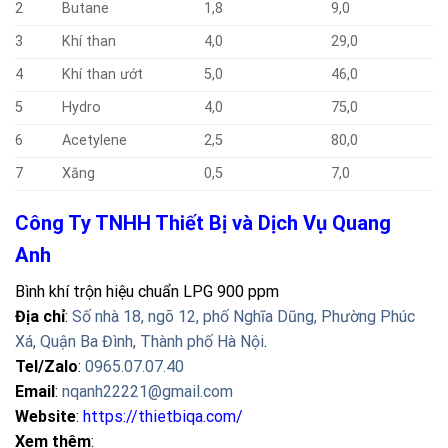
2
Butane
1,8
9,0
3
Khí than
4,0
29,0
4
Khí than ướt
5,0
46,0
5
Hydro
4,0
75,0
6
Acetylene
2,5
80,0
7
Xăng
0,5
7,0
Công Ty TNHH Thiết Bị và Dịch Vụ Quang
Anh
Bình khí trộn hiệu chuẩn LPG 900 ppm
Địa chỉ
:
Số nhà 18, ngõ 12, phố Nghĩa Dũng, Phường Phúc
Xá, Quận Ba Đình, Thành phố Hà Nội
.
Tel/Zalo
:
0965.07.07.40
Email
:
nqanh22221@gmail.com
Website
:
https://thietbiqa.com/
Xem thêm
: