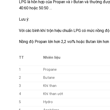
LPG
là hỗn hợp của
Propan
và
i-Butan
và thường được
40:60 hoặc 50:50 …
Lưu ý:
Với các bình khí trộn hiệu chuẩn LPG có mức nồng độ l
Nồng độ Propan lớn hơn 2,2 vol% hoặc Butan lớn hơn 
TT
Nhiên liệu
1
Propane
2
Butane
3
Khí than
4
Khí than ướt
5
Hydro