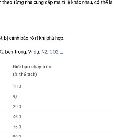
 theo từng nhà cung cấp mà tỉ lệ khác nhau, có thể là
 bị cảnh báo rò rỉ khí phù hợp.
O2
bên trong. Ví dụ:
N2
,
CO2
…
Giới hạn cháy trên
(% thể tích)
10,0
9,0
29,0
46,0
75,0