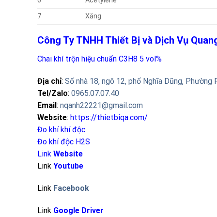
6
Acetylene
7
Xăng
Công Ty TNHH Thiết Bị và Dịch Vụ Qua
Chai khí trộn hiệu chuẩn C3H8 5 vol%
Địa chỉ
:
Số nhà 18, ngõ 12, phố Nghĩa Dũng, Phường 
Tel/Zalo
:
0965.07.07.40
Email
:
nqanh22221@gmail.com
Website
:
https://thietbiqa.com/
Đo khí khí độc
Đo khí độc H2S
Link
Website
Link
Youtube
Link
Facebook
Link
Google Driver