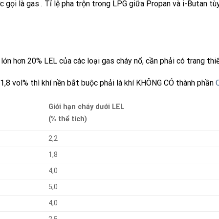
 gọi là
gas
. Tỉ lệ pha trộn trong
LPG
giữa
Propan
và
i-Butan
tùy
ớn hơn 20% LEL của các loại gas cháy nổ, cần phải có trang thiết
1,8 vol% thì khí nền bắt buộc phải là khí KHÔNG CÓ thành phần
Giới hạn cháy dưới LEL
(% thể tích)
2,2
1,8
4,0
5,0
4,0