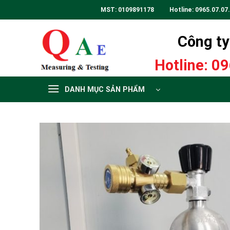
Skip
MST: 0109891178 Hotline:
0965.07.07
to
content
Công ty 
Hotline:
09
DANH MỤC SẢN PHẨM