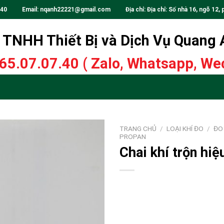
.40
Email:
nqanh22221@gmail.com
Địa chỉ: Địa chỉ: Số nhà 16, ngõ 12, 
TNHH Thiết Bị và Dịch Vụ Quang
65.07.07.40
( Zalo, Whatsapp, Wec
TRANG CHỦ
/
LOẠI KHÍ ĐO
/
ĐO 
PROPAN
Chai khí trộn hi