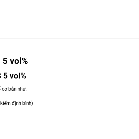
8 5 vol%
8 5 vol%
ố cơ bản như:
kiểm định bình)