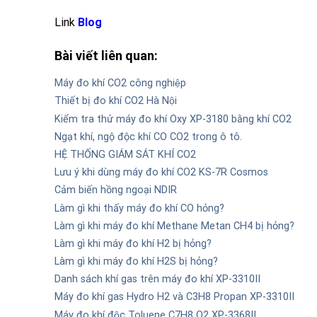
Link
Blog
Bài viết liên quan:
Máy đo khí CO2 công nghiệp
Thiết bị đo khí CO2 Hà Nội
Kiểm tra thử máy đo khí Oxy XP-3180 bằng khí CO2
Ngạt khí, ngộ độc khí CO CO2 trong ô tô.
HỆ THỐNG GIÁM SÁT KHÍ CO2
Lưu ý khi dùng máy đo khí CO2 KS-7R Cosmos
Cảm biến hồng ngoại NDIR
Làm gì khi thấy máy đo khí CO hỏng?
Làm gì khi máy đo khí Methane Metan CH4 bị hỏng?
Làm gì khi máy đo khí H2 bị hỏng?
Làm gì khi máy đo khí H2S bị hỏng?
Danh sách khí gas trên máy đo khí XP-3310II
Máy đo khí gas Hydro H2 và C3H8 Propan XP-3310II
Máy đo khí độc Toluene C7H8 O2 XP-3368II