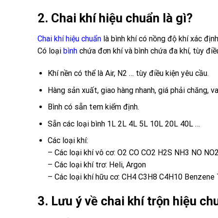
2. Chai khí hiệu chuẩn là gì?
Chai khí hiệu chuẩn
là bình khí có nồng độ khí xác định
Có loại
bình
chứa đơn khí và bình chứa đa khí, tùy điề
Khí nền có thể là Air, N2 … tùy điều kiện yêu cầu.
Hàng sản xuất, giao hàng nhanh, giá phải chăng, va
Bình có sẵn tem kiểm định.
Sẵn các loại bình 1L 2L 4L 5L 10L 20L 40L …
Các loại khí:
– Các loại khí vô cơ: O2 CO CO2 H2S NH3 NO NO
– Các loại khí trơ: Heli, Argon
– Các loại khí hữu cơ: CH4 C3H8 C4H10 Benzene 
3. Lưu ý về chai khí trộn hiệu c