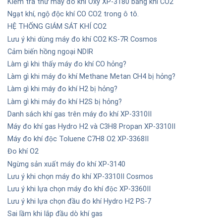
Kiểm tra thử máy đo khí Oxy XP-3180 bằng khí CO2
Ngạt khí, ngộ độc khí CO CO2 trong ô tô.
HỆ THỐNG GIÁM SÁT KHÍ CO2
Lưu ý khi dùng máy đo khí CO2 KS-7R Cosmos
Cảm biến hồng ngoại NDIR
Làm gì khi thấy máy đo khí CO hỏng?
Làm gì khi máy đo khí Methane Metan CH4 bị hỏng?
Làm gì khi máy đo khí H2 bị hỏng?
Làm gì khi máy đo khí H2S bị hỏng?
Danh sách khí gas trên máy đo khí XP-3310II
Máy đo khí gas Hydro H2 và C3H8 Propan XP-3310II
Máy đo khí độc Toluene C7H8 O2 XP-3368II
Đo khí O2
Ngừng sản xuất máy đo khí XP-3140
Lưu ý khi chọn máy đo khí XP-3310II Cosmos
Lưu ý khi lựa chọn máy đo khí độc XP-3360II
Lưu ý khi lựa chọn đầu đo khí Hydro H2 PS-7
Sai lầm khi lắp đầu dò khí gas