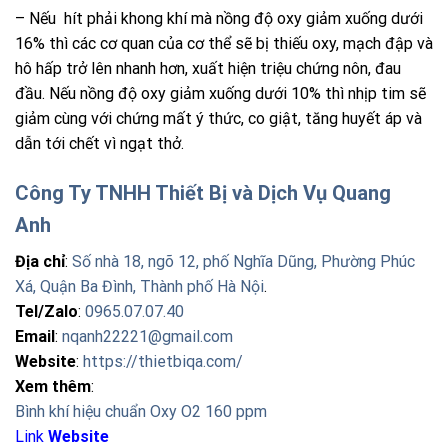
– Nếu hít phải khong khí mà nồng độ oxy giảm xuống dưới
16% thì các cơ quan của cơ thể sẽ bị thiếu oxy, mạch đập và
hô hấp trở lên nhanh hơn, xuất hiện triệu chứng nôn, đau
đầu. Nếu nồng độ oxy giảm xuống dưới 10% thì nhịp tim sẽ
giảm cùng với chứng mất ý thức, co giật, tăng huyết áp và
dẫn tới chết vì ngạt thở.
Công Ty TNHH Thiết Bị và Dịch Vụ Quang
Anh
Địa chỉ
:
Số nhà 18, ngõ 12, phố Nghĩa Dũng, Phường Phúc
Xá, Quận Ba Đình, Thành phố Hà Nội
.
Tel/Zalo
:
0965.07.07.40
Email
:
nqanh22221@gmail.com
Website
:
https://thietbiqa.com/
Xem thêm
:
Bình khí hiệu chuẩn Oxy O2 160 ppm
Link
Website