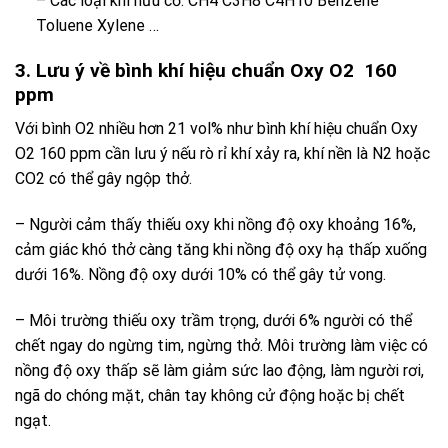
– Các loại khí hữu cơ: CH4 C3H8 C4H10 Benzene
Toluene Xylene …
3. Lưu ý về bình khí hiệu chuẩn Oxy O2 160
ppm
Với bình O2 nhiều hơn 21 vol% như bình khí hiệu chuẩn Oxy
O2 160 ppm cần lưu ý nếu rò rỉ khí xảy ra, khí nền là N2 hoặc
CO2 có thể gây ngộp thở.
– Người cảm thấy thiếu oxy khi nồng độ oxy khoảng 16%,
cảm giác khó thở càng tăng khi nồng độ oxy hạ thấp xuống
dưới 16%. Nồng độ oxy dưới 10% có thể gây tử vong.
– Môi trường thiếu oxy trầm trọng, dưới 6% người có thể
chết ngay do ngừng tim, ngừng thở. Môi trường làm việc có
nồng độ oxy thấp sẽ làm giảm sức lao động, làm người rơi,
ngã do chóng mặt, chân tay không cử động hoặc bị chết
ngạt.