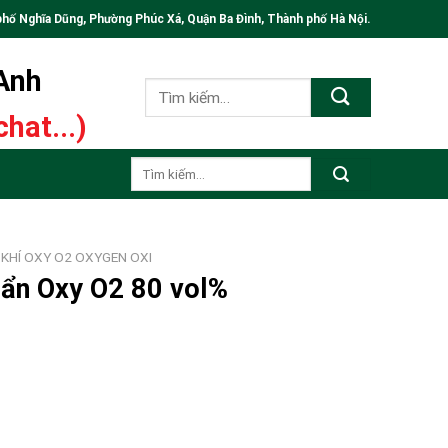
phố Nghĩa Dũng, Phường Phúc Xá, Quận Ba Đình, Thành phố Hà Nội.
 Anh
Tìm
kiếm:
hat...)
Tìm
kiếm:
 KHÍ OXY O2 OXYGEN OXI
uẩn Oxy O2 80 vol%