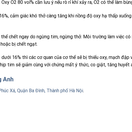
 Oxy O2 80 vol% cần lưu ý nếu rò rỉ khí xảy ra, O2 có thể làm bùn
16%, cảm giác khó thở càng tăng khi nồng độ oxy hạ thấp xuống
 thể chết ngay do ngừng tim, ngừng thở. Môi trường làm việc có
hoặc bị chết ngạt.
ưới 16% thì các cơ quan của cơ thể sẽ bị thiếu oxy, mạch đập và
p tim sẽ giảm cùng với chứng mất ý thức, co giật, tăng huyết áp
ng Anh
Phúc Xá, Quận Ba Đình, Thành phố Hà Nội
.