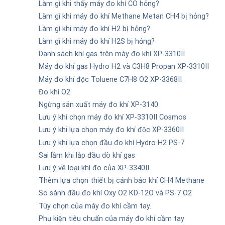
Làm gì khi thấy máy đo khí CO hỏng?
Làm gì khi máy đo khí Methane Metan CH4 bị hỏng?
Làm gì khi máy đo khí H2 bị hỏng?
Làm gì khi máy đo khí H2S bị hỏng?
Danh sách khí gas trên máy đo khí XP-3310II
Máy đo khí gas Hydro H2 và C3H8 Propan XP-3310II
Máy đo khí độc Toluene C7H8 O2 XP-3368II
Đo khí O2
Ngừng sản xuất máy đo khí XP-3140
Lưu ý khi chọn máy đo khí XP-3310II Cosmos
Lưu ý khi lựa chọn máy đo khí độc XP-3360II
Lưu ý khi lựa chọn đầu đo khí Hydro H2 PS-7
Sai lầm khi lắp đầu dò khí gas
Lưu ý về loại khí đo của XP-3340II
Thêm lựa chọn thiết bị cảnh báo khí CH4 Methane
So sánh đầu đo khí Oxy O2 KD-12O và PS-7 O2
Tùy chọn của máy đo khí cầm tay.
Phụ kiện tiêu chuẩn của máy đo khí cầm tay