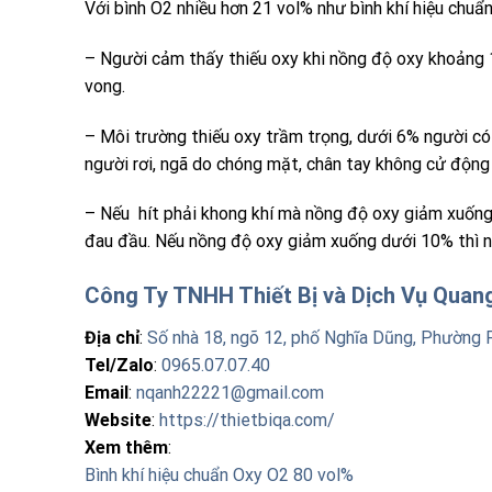
Với bình O2 nhiều hơn 21 vol% như bình khí hiệu chuẩn
– Người cảm thấy thiếu oxy khi nồng độ oxy khoảng 
vong.
– Môi trường thiếu oxy trầm trọng, dưới 6% người có
người rơi, ngã do chóng mặt, chân tay không cử động 
– Nếu hít phải khong khí mà nồng độ oxy giảm xuống d
đau đầu. Nếu nồng độ oxy giảm xuống dưới 10% thì nhị
Công Ty TNHH Thiết Bị và Dịch Vụ Qua
Địa chỉ
:
Số nhà 18, ngõ 12, phố Nghĩa Dũng, Phường 
Tel/Zalo
:
0965.07.07.40
Email
:
nqanh22221@gmail.com
Website
:
https://thietbiqa.com/
Xem thêm
:
Bình khí hiệu chuẩn Oxy O2 80 vol%