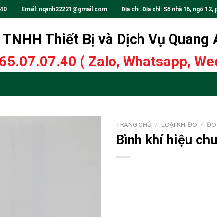
.40
Email:
nqanh22221@gmail.com
Địa chỉ: Địa chỉ: Số nhà 16, ngõ 12, 
TNHH Thiết Bị và Dịch Vụ Quang
65.07.07.40
( Zalo, Whatsapp, Wec
TRANG CHỦ
/
LOẠI KHÍ ĐO
/
ĐO
Bình khí hiệu ch