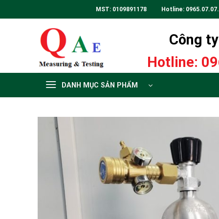
Skip
MST: 0109891178 Hotline:
0965.07.07
to
content
Công ty 
Hotline:
09
DANH MỤC SẢN PHẨM