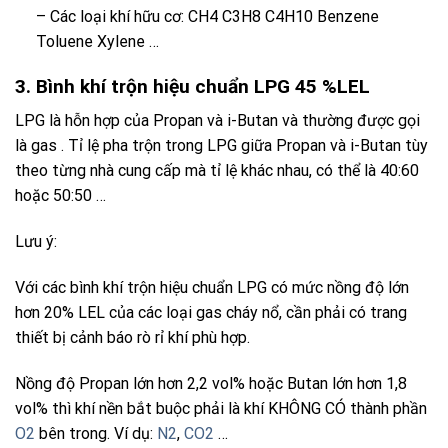
– Các loại khí hữu cơ: CH4 C3H8 C4H10 Benzene
Toluene Xylene …
3. Bình khí trộn hiệu chuẩn LPG 45 %LEL
LPG
là hỗn hợp của
Propan
và
i-Butan
và thường được gọi
là
gas
. Tỉ lệ pha trộn trong
LPG
giữa
Propan
và
i-Butan
tùy
theo từng nhà cung cấp mà tỉ lệ khác nhau, có thể là 40:60
hoặc 50:50 …
Lưu ý:
Với các bình khí trộn hiệu chuẩn LPG có mức nồng độ lớn
hơn 20% LEL của các loại gas cháy nổ, cần phải có trang
thiết bị cảnh báo rò rỉ khí phù hợp.
Nồng độ Propan lớn hơn 2,2 vol% hoặc Butan lớn hơn 1,8
vol% thì khí nền bắt buộc phải là khí KHÔNG CÓ thành phần
O2
bên trong. Ví dụ:
N2
,
CO2
…