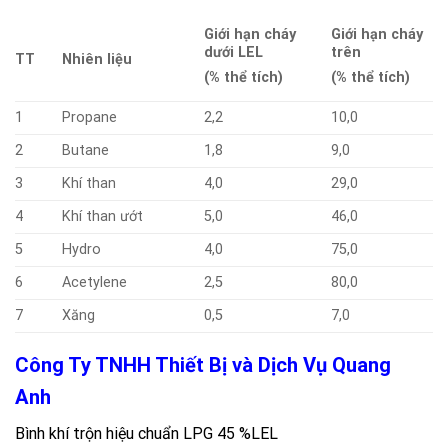
Giới hạn cháy
Giới hạn cháy
dưới LEL
trên
TT
Nhiên liệu
(% thể tích)
(% thể tích)
1
Propane
2,2
10,0
2
Butane
1,8
9,0
3
Khí than
4,0
29,0
4
Khí than ướt
5,0
46,0
5
Hydro
4,0
75,0
6
Acetylene
2,5
80,0
7
Xăng
0,5
7,0
Công Ty TNHH Thiết Bị và Dịch Vụ Quang
Anh
Bình khí trộn hiệu chuẩn LPG 45 %LEL