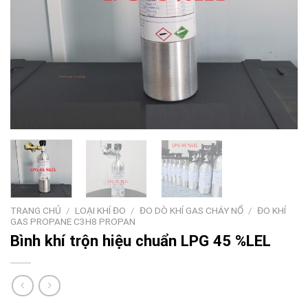
TRANG CHỦ
/
LOẠI KHÍ ĐO
/
ĐO DÒ KHÍ GAS CHÁY NỔ
/
ĐO KHÍ
GAS PROPANE C3H8 PROPAN
Bình khí trộn hiệu chuẩn LPG 45 %LEL