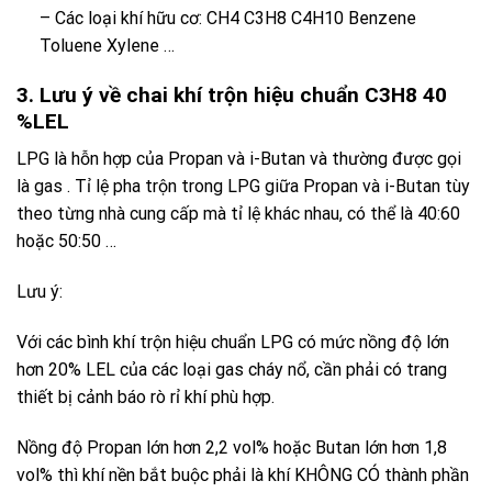
– Các loại khí hữu cơ: CH4 C3H8 C4H10 Benzene
Toluene Xylene …
3. Lưu ý về chai khí trộn hiệu chuẩn C3H8 40
%LEL
LPG
là hỗn hợp của
Propan
và
i-Butan
và thường được gọi
là
gas
. Tỉ lệ pha trộn trong
LPG
giữa
Propan
và
i-Butan
tùy
theo từng nhà cung cấp mà tỉ lệ khác nhau, có thể là 40:60
hoặc 50:50 …
Lưu ý:
Với các bình khí trộn hiệu chuẩn LPG có mức nồng độ lớn
hơn 20% LEL của các loại gas cháy nổ, cần phải có trang
thiết bị cảnh báo rò rỉ khí phù hợp.
Nồng độ Propan lớn hơn 2,2 vol% hoặc Butan lớn hơn 1,8
vol% thì khí nền bắt buộc phải là khí KHÔNG CÓ thành phần