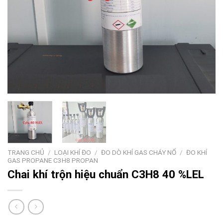
TRANG CHỦ
/
LOẠI KHÍ ĐO
/
ĐO DÒ KHÍ GAS CHÁY NỔ
/
ĐO KHÍ
GAS PROPANE C3H8 PROPAN
Chai khí trộn hiệu chuẩn C3H8 40 %LEL