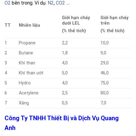
O2
bên trong. Ví dụ:
N2
,
CO2
…
Giới hạn cháy
Giới hạn cháy
dưới LEL
trên
TT
Nhiên liệu
(% thể tích)
(% thể tích)
1
Propane
2,2
10,0
2
Butane
1,8
9,0
3
Khí than
4,0
29,0
4
Khí than ướt
5,0
46,0
5
Hydro
4,0
75,0
6
Acetylene
2,5
80,0
7
Xăng
0,5
7,0
Công Ty TNHH Thiết Bị và Dịch Vụ Quang
Anh