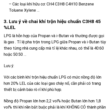
– Các loại khí hữu cơ: CH4 C3H8 C4H10 Benzene
Toluene Xylene …
3. Lưu ý về chai khí trộn hiệu chuẩn C3H8 45
%LEL
LPG
là hỗn hợp của
Propan
và
i-Butan
và thường được gọi
là
gas
. Tỉ lệ pha trộn trong
LPG
giữa
Propan
và
i-Butan
tùy
theo từng nhà cung cấp mà tỉ lệ khác nhau, có thể là 40:60
hoặc 50:50 …
Lưu ý:
Với các bình khí trộn hiệu chuẩn LPG có mức nồng độ lớn
hơn 20% LEL của các loại gas cháy nổ, cần phải có trang
thiết bị cảnh báo rò rỉ khí phù hợp.
Nồng độ Propan lớn hơn 2,2 vol% hoặc Butan lớn hơn 1,8
vol% thì khí nền bắt buộc phải là khí KHÔNG CÓ thành phần