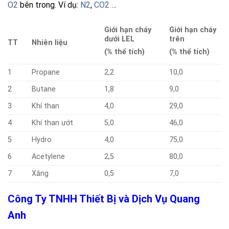
O2
bên trong. Ví dụ:
N2
,
CO2
…
Giới hạn cháy
Giới hạn cháy
dưới LEL
trên
TT
Nhiên liệu
(% thể tích)
(% thể tích)
1
Propane
2,2
10,0
2
Butane
1,8
9,0
3
Khí than
4,0
29,0
4
Khí than ướt
5,0
46,0
5
Hydro
4,0
75,0
6
Acetylene
2,5
80,0
7
Xăng
0,5
7,0
Công Ty TNHH Thiết Bị và Dịch Vụ Quang
Anh