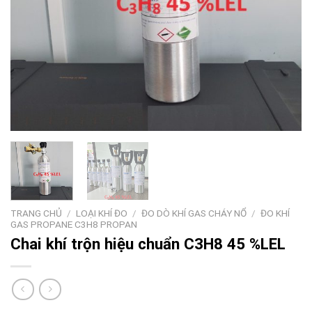
TRANG CHỦ
/
LOẠI KHÍ ĐO
/
ĐO DÒ KHÍ GAS CHÁY NỔ
/
ĐO KHÍ
GAS PROPANE C3H8 PROPAN
Chai khí trộn hiệu chuẩn C3H8 45 %LEL