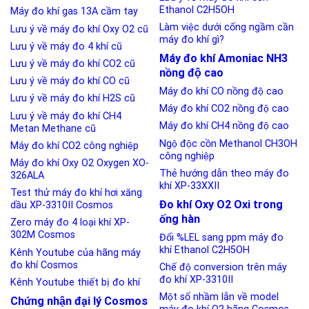
Ethanol C2H5OH
Máy đo khí gas 13A cầm tay
Làm việc dưới cống ngầm cần
Lưu ý về máy đo khí Oxy O2 cũ
máy đo khí gì?
Lưu ý về máy đo 4 khí cũ
Máy đo khí Amoniac NH3
Lưu ý về máy đo khí CO2 cũ
nồng độ cao
Lưu ý về máy đo khí CO cũ
Máy đo khí CO nồng độ cao
Lưu ý về máy đo khí H2S cũ
Máy đo khí CO2 nồng độ cao
Lưu ý về máy đo khí CH4
Máy đo khí CH4 nồng độ cao
Metan Methane cũ
Ngộ độc cồn Methanol CH3OH
Máy đo khí CO2 công nghiệp
công nghiệp
Máy đo khí Oxy O2 Oxygen XO-
Thẻ hướng dẫn theo máy đo
326ALA
khí XP-33XXII
Test thử máy đo khí hơi xăng
Đo khí Oxy O2 Oxi trong
dầu XP-3310II Cosmos
ống hàn
Zero máy đo 4 loại khí XP-
302M Cosmos
Đổi %LEL sang ppm máy đo
khí Ethanol C2H5OH
Kênh Youtube của hãng máy
đo khí Cosmos
Chế độ conversion trên máy
đo khí XP-3310II
Kênh Youtube thiết bị đo khí
Một số nhầm lẫn về model
Chứng nhận đại lý Cosmos