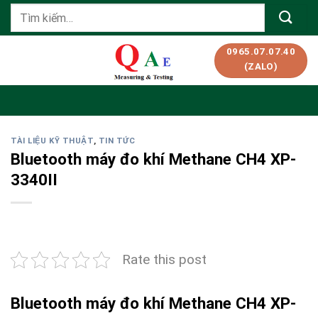
Skip
Tìm
to
kiếm:
content
0965.07.07.40
(ZALO)
TÀI LIỆU KỸ THUẬT
,
TIN TỨC
Bluetooth máy đo khí Methane CH4 XP-
3340II
Rate this post
Bluetooth máy đo khí Methane CH4 XP-