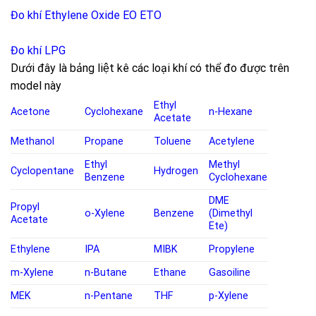
Đo khí Ethylene Oxide EO ETO
Đo khí LPG
Dưới đây là bảng liệt kê các loại khí có thể đo được trên
model này
Ethyl
Acetone
Cyclohexane
n-Hexane
Acetate
Methanol
Propane
Toluene
Acetylene
Ethyl
Methyl
Cyclopentane
Hydrogen
Benzene
Cyclohexane
DME
Propyl
o-Xylene
Benzene
(Dimethyl
Acetate
Ete)
Ethylene
IPA
MIBK
Propylene
m-Xylene
n-Butane
Ethane
Gasoiline
MEK
n-Pentane
THF
p-Xylene