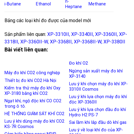
n-
i-Butane
Ethanol
Methane
Heptane
Bảng các loại khí đo được của model mới
Sản phẩm liên quan:
XP-3310II
,
XP-3340II
,
XP-3360II
,
XP-
3318II
,
XP-3360II-W
,
XP-3368II
,
XP-3368II-W
,
XP-3380II
Bài viết liên quan:
Đo khí O2
Ngừng sản xuất máy đo khí
Máy đo khí CO2 công nghiệp
XP-3140
Thiết bị đo khí CO2 Hà Nội
Lưu ý khi chọn máy đo khí XP-
Kiểm tra thử máy đo khí Oxy
3310II Cosmos
XP-3180 bằng khí CO2
Lưu ý khi lựa chọn máy đo khí
Ngạt khí, ngộ độc khí CO CO2
độc XP-3360II
trong ô tô.
Lưu ý khi lựa chọn đầu đo khí
HỆ THỐNG GIÁM SÁT KHÍ CO2
Hydro H2 PS-7
Lưu ý khi dùng máy đo khí CO2
Sai lầm khi lắp đầu dò khí gas
KS-7R Cosmos
Lưu ý về loại khí đo của XP-