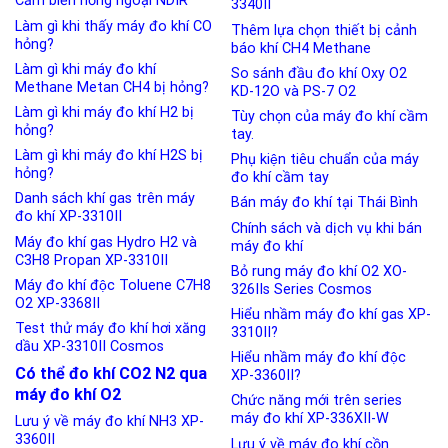
Cảm biến hồng ngoại NDIR
3340II
Làm gì khi thấy máy đo khí CO
Thêm lựa chọn thiết bị cảnh
hỏng?
báo khí CH4 Methane
Làm gì khi máy đo khí
So sánh đầu đo khí Oxy O2
Methane Metan CH4 bị hỏng?
KD-12O và PS-7 O2
Làm gì khi máy đo khí H2 bị
Tùy chọn của máy đo khí cầm
hỏng?
tay.
Làm gì khi máy đo khí H2S bị
Phụ kiện tiêu chuẩn của máy
hỏng?
đo khí cầm tay
Danh sách khí gas trên máy
Bán máy đo khí tại Thái Bình
đo khí XP-3310II
Chính sách và dịch vụ khi bán
Máy đo khí gas Hydro H2 và
máy đo khí
C3H8 Propan XP-3310II
Bỏ rung máy đo khí O2 XO-
Máy đo khí độc Toluene C7H8
326IIs Series Cosmos
O2 XP-3368II
Hiểu nhầm máy đo khí gas XP-
Test thử máy đo khí hơi xăng
3310II?
dầu XP-3310II Cosmos
Hiểu nhầm máy đo khí độc
Có thể đo khí CO2 N2 qua
XP-3360II?
máy đo khí O2
Chức năng mới trên series
máy đo khí XP-336XII-W
Lưu ý về máy đo khí NH3 XP-
3360II
Lưu ý về máy đo khí cồn