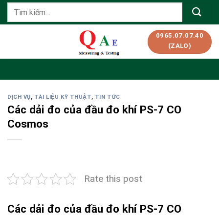
Skip
Tìm
to
kiếm:
content
0965.07.07.40
(ZALO)
DỊCH VỤ
,
TÀI LIỆU KỸ THUẬT
,
TIN TỨC
Các dải đo của đầu đo khí PS-7 CO
Cosmos
Rate this post
Các dải đo của đầu đo khí PS-7 CO