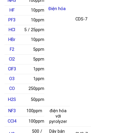
NH
3
100ppm
Điện hóa
HF
10ppm
CDS-7
PF
3
10ppm
HCl
5 / 25ppm
HBr
10ppm
F
2
5ppm
Cl
2
5ppm
ClF
3
1ppm
O
3
1ppm
CO
250ppm
H
2
S
50ppm
NF
3
100ppm
điện hóa
với
CCl
4
100ppm
pyrolyzer
500 /
Dây bán