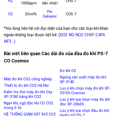
H
2
CHS-7
1000ppm
dẫn nhiệt
Pin
O
2
25vol%
COS-7
Galvanic
*Vui lòng liên hệ với đại diện của bạn cho các loại khí khác
ngoài những loại được liệt kê. (
SO2
NO
NO2
CH3F
C4F6
NF3
…)
Bài viết liên quan Các dải đo của đầu đo khí PS-7
CO Cosmos
Đo khí O2
Ngừng sản xuất máy đo khí
Máy đo khí CO2 công nghiệp
XP-3140
Thiết bị đo khí CO2 Hà Nội
Lưu ý khi chọn máy đo khí XP-
Kiểm tra thử máy đo khí Oxy
3310II Cosmos
XP-3180 bằng khí CO2
Lưu ý khi lựa chọn máy đo khí
Ngạt khí, ngộ độc khí CO CO2
độc XP-3360II
trong ô tô.
Lưu ý khi lựa chọn đầu đo khí
HỆ THỐNG GIÁM SÁT KHÍ CO2
Hydro H2 PS-7