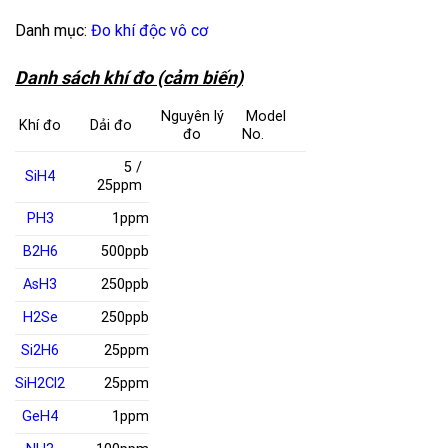
Danh mục:
Đo khí độc vô cơ
Danh sách khí đo (cảm biến)
Nguyên lý
Model
Khí đo
Dải đo
đo
No.
5 /
SiH
4
25ppm
PH
3
1ppm
B
2
H
6
500ppb
AsH
3
250ppb
H
2
Se
250ppb
Si
2
H
6
25ppm
SiH
2
Cl
2
25ppm
GeH
4
1ppm