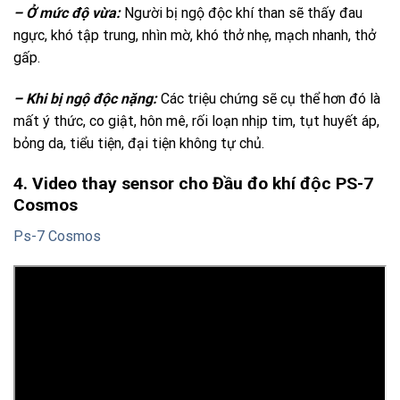
– Ở mức độ vừa:
Người bị ngộ độc khí than sẽ thấy đau
ngực, khó tập trung, nhìn mờ, khó thở nhẹ, mạch nhanh, thở
gấp.
– Khi bị ngộ độc nặng:
Các triệu chứng sẽ cụ thể hơn đó là
mất ý thức, co giật, hôn mê, rối loạn nhịp tim, tụt huyết áp,
bỏng da, tiểu tiện, đại tiện không tự chủ.
4. Video thay sensor cho Đầu đo khí độc PS-7
Cosmos
Ps-7 Cosmos