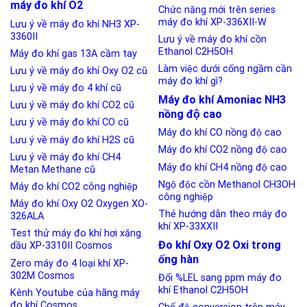
máy đo khí O2
Chức năng mới trên series
máy đo khí XP-336XII-W
Lưu ý về máy đo khí NH3 XP-
3360II
Lưu ý về máy đo khí cồn
Ethanol C2H5OH
Máy đo khí gas 13A cầm tay
Làm việc dưới cống ngầm cần
Lưu ý về máy đo khí Oxy O2 cũ
máy đo khí gì?
Lưu ý về máy đo 4 khí cũ
Máy đo khí Amoniac NH3
Lưu ý về máy đo khí CO2 cũ
nồng độ cao
Lưu ý về máy đo khí CO cũ
Máy đo khí CO nồng độ cao
Lưu ý về máy đo khí H2S cũ
Máy đo khí CO2 nồng độ cao
Lưu ý về máy đo khí CH4
Máy đo khí CH4 nồng độ cao
Metan Methane cũ
Ngộ độc cồn Methanol CH3OH
Máy đo khí CO2 công nghiệp
công nghiệp
Máy đo khí Oxy O2 Oxygen XO-
Thẻ hướng dẫn theo máy đo
326ALA
khí XP-33XXII
Test thử máy đo khí hơi xăng
Đo khí Oxy O2 Oxi trong
dầu XP-3310II Cosmos
ống hàn
Zero máy đo 4 loại khí XP-
302M Cosmos
Đổi %LEL sang ppm máy đo
khí Ethanol C2H5OH
Kênh Youtube của hãng máy
đo khí Cosmos