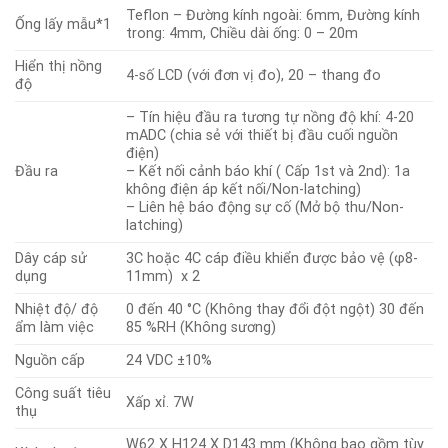
Teflon – Đường kính ngoài: 6mm, Đường kính
Ống lấy mẫu*1
trong: 4mm, Chiều dài ống: 0 – 20m
Hiển thị nồng
4-số LCD (với đơn vị đo), 20 – thang đo
độ
– Tín hiệu đầu ra tương tự nồng độ khí: 4-20
mADC (chia sẻ với thiết bị đầu cuối nguồn
điện)
Đầu ra
– Kết nối cảnh báo khí ( Cấp 1st và 2nd): 1a
không điện áp kết nối/Non-latching)
– Liên hệ báo động sự cố (Mở bộ thu/Non-
latching)
Dây cáp sử
3C hoặc 4C cáp điều khiển được bảo vệ (φ8-
dụng
11mm) x 2
Nhiệt độ/ độ
0 đến 40 °C (Không thay đổi đột ngột) 30 đến
ẩm làm việc
85 %RH (Không sương)
Nguồn cấp
24 VDC ±10%
Công suất tiêu
Xấp xỉ. 7W
thụ
W62 X H124 X D143 mm (Không bao gồm tùy