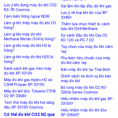
Lưu ý khi dùng máy đo khí CO2
Sai lầm khi lắp đầu dò khí gas
KS-7R Cosmos
Lưu ý về loại khí đo của XP-
Cảm biến hồng ngoại NDIR
3340II
Làm gì khi thấy máy đo khí CO
Thêm lựa chọn thiết bị cảnh
hỏng?
báo khí CH4 Methane
Làm gì khi máy đo khí
So sánh đầu đo khí Oxy O2
Methane Metan CH4 bị hỏng?
KD-12O và PS-7 O2
Làm gì khi máy đo khí H2 bị
Tùy chọn của máy đo khí cầm
hỏng?
tay.
Làm gì khi máy đo khí H2S bị
Phụ kiện tiêu chuẩn của máy
hỏng?
đo khí cầm tay
Danh sách khí gas trên máy
Bán máy đo khí tại Thái Bình
đo khí XP-3310II
Chính sách và dịch vụ khi bán
Máy đo khí gas Hydro H2 và
máy đo khí
C3H8 Propan XP-3310II
Bỏ rung máy đo khí O2 XO-
Máy đo khí độc Toluene C7H8
326IIs Series Cosmos
O2 XP-3368II
Hiểu nhầm máy đo khí gas XP-
Test thử máy đo khí hơi xăng
3310II?
dầu XP-3310II Cosmos
Hiểu nhầm máy đo khí độc
Có thể đo khí CO2 N2 qua
XP-3360II?