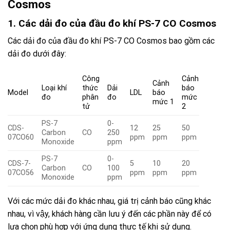
Cosmos
1. Các dải đo của đầu đo khí PS-7 CO Cosmos
Các dải đo của đầu đo khí PS-7 CO Cosmos
bao gồm các
dải đo dưới đây:
Công
Cảnh
Cảnh
Loại khí
thức
Dải
báo
Model
LDL
báo
đo
phân
đo
mức
mức 1
tử
2
PS-7
0-
CDS-
12
25
50
Carbon
CO
250
07CO60
ppm
ppm
ppm
Monoxide
ppm
PS-7
0-
CDS-7-
5
10
20
Carbon
CO
100
07CO56
ppm
ppm
ppm
Monoxide
ppm
Với các mức dải đo khác nhau, giá trị cảnh báo cũng khác
nhau, vì vậy, khách hàng cần lưu ý đến các phần này để có
lựa chọn phù hợp với ứng dụng thực tế khi sử dụng.