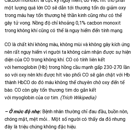
Cacbon monoxit là cực kỳ nguy hiểm, do việc hít thở phải
một lượng quá lớn CO sẽ dẫn tới thương tổn do giảm oxy
trong máu hay tổn thương hệ thần kinh cũng như có thể
gây tử vong. Nồng độ chỉ khoảng 0,1% cacbon monoxit
trong không khí cũng có thể là nguy hiểm đến tính mạng.
CO là chất khí không màu, không mùi và không gây kích ứng
nên rất nguy hiểm vì người ta không cảm nhận được sự hiện
diện của CO trong không khí. CO có tính liên kết
với hemoglobin (Hb) trong hồng cầu mạnh gấp 230-270 lần
so với oxy nên khi được hít vào phổi CO sẽ gắn chặt với Hb
thành HbCO do đó máu không thể chuyên chở oxy đến tế
bào. CO còn gây tổn thương tim do gắn kết
với myoglobin của cơ tim.
(Trích Wikipedia)
– Ở mức độ nhẹ:
Bệnh nhân thường chỉ đau đầu, buồn nôn,
chóng mặt, mệt mỏi… Một số người có thấy da đỏ nhưng
đây là triệu chứng không đặc hiệu.