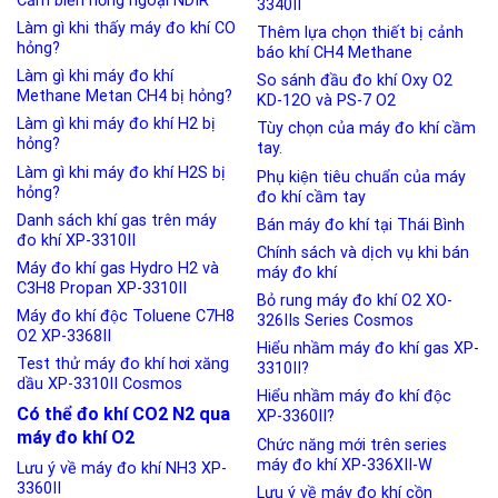
Cảm biến hồng ngoại NDIR
3340II
Làm gì khi thấy máy đo khí CO
Thêm lựa chọn thiết bị cảnh
hỏng?
báo khí CH4 Methane
Làm gì khi máy đo khí
So sánh đầu đo khí Oxy O2
Methane Metan CH4 bị hỏng?
KD-12O và PS-7 O2
Làm gì khi máy đo khí H2 bị
Tùy chọn của máy đo khí cầm
hỏng?
tay.
Làm gì khi máy đo khí H2S bị
Phụ kiện tiêu chuẩn của máy
hỏng?
đo khí cầm tay
Danh sách khí gas trên máy
Bán máy đo khí tại Thái Bình
đo khí XP-3310II
Chính sách và dịch vụ khi bán
Máy đo khí gas Hydro H2 và
máy đo khí
C3H8 Propan XP-3310II
Bỏ rung máy đo khí O2 XO-
Máy đo khí độc Toluene C7H8
326IIs Series Cosmos
O2 XP-3368II
Hiểu nhầm máy đo khí gas XP-
Test thử máy đo khí hơi xăng
3310II?
dầu XP-3310II Cosmos
Hiểu nhầm máy đo khí độc
Có thể đo khí CO2 N2 qua
XP-3360II?
máy đo khí O2
Chức năng mới trên series
máy đo khí XP-336XII-W
Lưu ý về máy đo khí NH3 XP-
3360II
Lưu ý về máy đo khí cồn