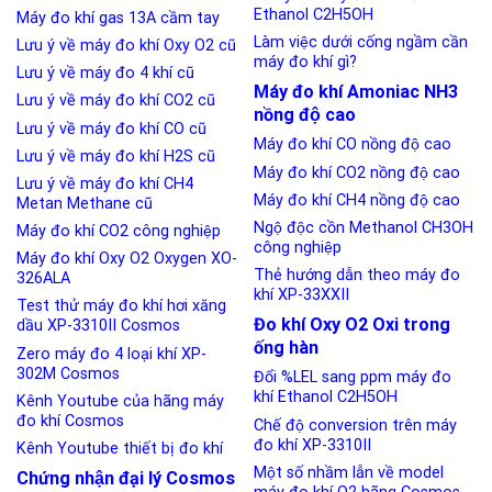
Ethanol C2H5OH
Máy đo khí gas 13A cầm tay
Làm việc dưới cống ngầm cần
Lưu ý về máy đo khí Oxy O2 cũ
máy đo khí gì?
Lưu ý về máy đo 4 khí cũ
Máy đo khí Amoniac NH3
Lưu ý về máy đo khí CO2 cũ
nồng độ cao
Lưu ý về máy đo khí CO cũ
Máy đo khí CO nồng độ cao
Lưu ý về máy đo khí H2S cũ
Máy đo khí CO2 nồng độ cao
Lưu ý về máy đo khí CH4
Máy đo khí CH4 nồng độ cao
Metan Methane cũ
Ngộ độc cồn Methanol CH3OH
Máy đo khí CO2 công nghiệp
công nghiệp
Máy đo khí Oxy O2 Oxygen XO-
Thẻ hướng dẫn theo máy đo
326ALA
khí XP-33XXII
Test thử máy đo khí hơi xăng
Đo khí Oxy O2 Oxi trong
dầu XP-3310II Cosmos
ống hàn
Zero máy đo 4 loại khí XP-
302M Cosmos
Đổi %LEL sang ppm máy đo
khí Ethanol C2H5OH
Kênh Youtube của hãng máy
đo khí Cosmos
Chế độ conversion trên máy
đo khí XP-3310II
Kênh Youtube thiết bị đo khí
Một số nhầm lẫn về model
Chứng nhận đại lý Cosmos