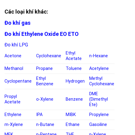
Các loại khí khác:
Đo khí gas
Đo khí Ethylene Oxide EO ETO
Đo khí LPG
Ethyl
Acetone
Cyclohexane
n-Hexane
Acetate
Methanol
Propane
Toluene
Acetylene
Ethyl
Methyl
Cyclopentane
Hydrogen
Benzene
Cyclohexane
DME
Propyl
o-Xylene
Benzene
(Dimethyl
Acetate
Ete)
Ethylene
IPA
MIBK
Propylene
m-Xylene
n-Butane
Ethane
Gasoiline
MEK
n-Pentane
THF
p-Xylene