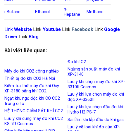
n-
i-Butane
Ethanol
Methane
Heptane
Link
Website
Link
Youtube
Link
Facebook
Link
Google
Driver
Link
Blog
Bài viết liên quan:
Đo khí O2
Ngừng sản xuất máy đo khí
Máy đo khí CO2 công nghiệp
XP-3140
Thiết bị đo khí CO2 Hà Nội
Lưu ý khi chọn máy đo khí XP-
Kiểm tra thử máy đo khí Oxy
3310II Cosmos
XP-3180 bằng khí CO2
Lưu ý khi lựa chọn máy đo khí
Ngạt khí, ngộ độc khí CO CO2
độc XP-3360II
trong ô tô.
Lưu ý khi lựa chọn đầu đo khí
HỆ THỐNG GIÁM SÁT KHÍ CO2
Hydro H2 PS-7
Lưu ý khi dùng máy đo khí CO2
Sai lầm khi lắp đầu dò khí gas
KS-7R Cosmos
Lưu ý về loại khí đo của XP-