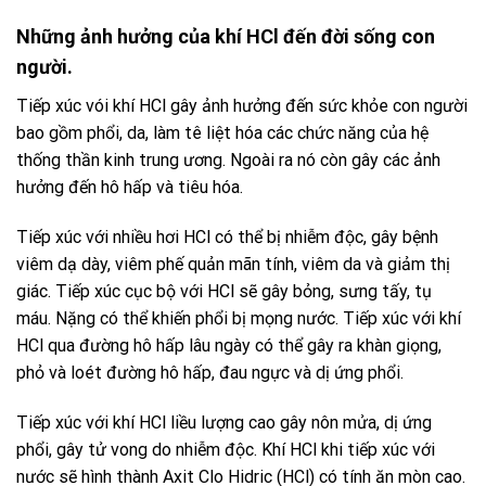
Những ảnh hưởng của khí HCl đến đời sống con
người.
Tiếp xúc vói khí HCl gây ảnh hưởng đến sức khỏe con người
bao gồm phổi, da, làm tê liệt hóa các chức năng của hệ
thống thần kinh trung ương. Ngoài ra nó còn gây các ảnh
hưởng đến hô hấp và tiêu hóa.
Tiếp xúc với nhiều hơi HCl có thể bị nhiễm độc, gây bệnh
viêm dạ dày, viêm phế quản mãn tính, viêm da và giảm thị
giác. Tiếp xúc cục bộ với HCl sẽ gây bỏng, sưng tấy, tụ
máu. Nặng có thể khiến phổi bị mọng nước. Tiếp xúc với khí
HCl qua đường hô hấp lâu ngày có thể gây ra khàn giọng,
phỏ và loét đường hô hấp, đau ngực và dị ứng phổi.
Tiếp xúc với khí HCl liều lượng cao gây nôn mửa, dị ứng
phổi, gây tử vong do nhiễm độc. Khí HCl khi tiếp xúc với
nước sẽ hình thành Axit Clo Hidric (HCl) có tính ăn mòn cao.