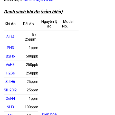
Danh sách khí đo (cảm biến)
Nguyên lý
Model
Khí đo
Dải đo
đo
No.
5 /
SiH
4
25ppm
PH
3
1ppm
B
2
H
6
500ppb
AsH
3
250ppb
H
2
Se
250ppb
Si
2
H
6
25ppm
SiH
2
Cl
2
25ppm
GeH
4
1ppm
NH
3
100ppm
Điện hóa