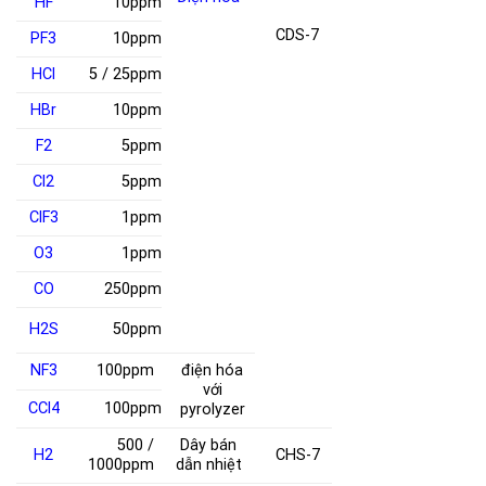
HF
10ppm
CDS-7
PF
3
10ppm
HCl
5 / 25ppm
HBr
10ppm
F
2
5ppm
Cl
2
5ppm
ClF
3
1ppm
O
3
1ppm
CO
250ppm
H
2
S
50ppm
NF
3
100ppm
điện hóa
với
CCl
4
100ppm
pyrolyzer
500 /
Dây bán
H
2
CHS-7
1000ppm
dẫn nhiệt