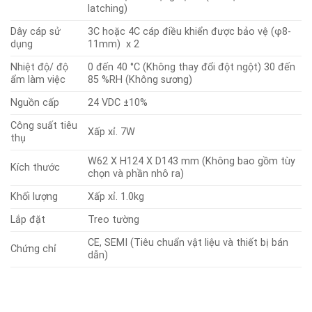
latching)
Dây cáp sử
3C hoặc 4C cáp điều khiển được bảo vệ (φ8-
dụng
11mm) x 2
Nhiệt độ/ độ
0 đến 40 °C (Không thay đổi đột ngột) 30 đến
ẩm làm việc
85 %RH (Không sương)
Nguồn cấp
24 VDC ±10%
Công suất tiêu
Xấp xỉ. 7W
thụ
W62 X H124 X D143 mm (Không bao gồm tùy
Kích thước
chọn và phần nhô ra)
Khối lượng
Xấp xỉ. 1.0kg
Lắp đặt
Treo tường
CE, SEMI (Tiêu chuẩn vật liệu và thiết bị bán
Chứng chỉ
dẫn)