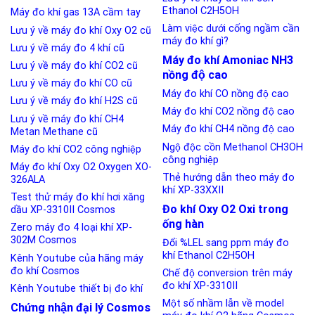
Ethanol C2H5OH
Máy đo khí gas 13A cầm tay
Làm việc dưới cống ngầm cần
Lưu ý về máy đo khí Oxy O2 cũ
máy đo khí gì?
Lưu ý về máy đo 4 khí cũ
Máy đo khí Amoniac NH3
Lưu ý về máy đo khí CO2 cũ
nồng độ cao
Lưu ý về máy đo khí CO cũ
Máy đo khí CO nồng độ cao
Lưu ý về máy đo khí H2S cũ
Máy đo khí CO2 nồng độ cao
Lưu ý về máy đo khí CH4
Máy đo khí CH4 nồng độ cao
Metan Methane cũ
Ngộ độc cồn Methanol CH3OH
Máy đo khí CO2 công nghiệp
công nghiệp
Máy đo khí Oxy O2 Oxygen XO-
Thẻ hướng dẫn theo máy đo
326ALA
khí XP-33XXII
Test thử máy đo khí hơi xăng
Đo khí Oxy O2 Oxi trong
dầu XP-3310II Cosmos
ống hàn
Zero máy đo 4 loại khí XP-
302M Cosmos
Đổi %LEL sang ppm máy đo
khí Ethanol C2H5OH
Kênh Youtube của hãng máy
đo khí Cosmos
Chế độ conversion trên máy
đo khí XP-3310II
Kênh Youtube thiết bị đo khí
Một số nhầm lẫn về model
Chứng nhận đại lý Cosmos