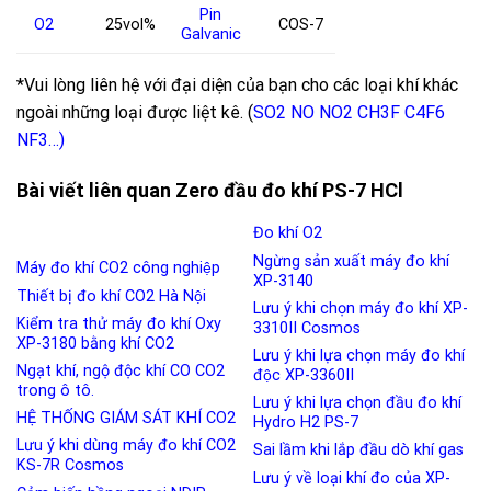
Pin
O
2
25vol%
COS-7
Galvanic
*Vui lòng liên hệ với đại diện của bạn cho các loại khí khác
ngoài những loại được liệt kê. (
SO2
NO
NO2
CH3F
C4F6
NF3
…)
Bài viết liên quan Zero đầu đo khí PS-7 HCl
Đo khí O2
Ngừng sản xuất máy đo khí
Máy đo khí CO2 công nghiệp
XP-3140
Thiết bị đo khí CO2 Hà Nội
Lưu ý khi chọn máy đo khí XP-
Kiểm tra thử máy đo khí Oxy
3310II Cosmos
XP-3180 bằng khí CO2
Lưu ý khi lựa chọn máy đo khí
Ngạt khí, ngộ độc khí CO CO2
độc XP-3360II
trong ô tô.
Lưu ý khi lựa chọn đầu đo khí
HỆ THỐNG GIÁM SÁT KHÍ CO2
Hydro H2 PS-7
Lưu ý khi dùng máy đo khí CO2
Sai lầm khi lắp đầu dò khí gas
KS-7R Cosmos
Lưu ý về loại khí đo của XP-