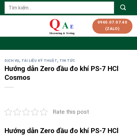
Skip
Tìm
to
kiếm:
content
0965.07.07.40
(ZALO)
DỊCH VỤ
,
TÀI LIỆU KỸ THUẬT
,
TIN TỨC
Hướng dẫn Zero đầu đo khí PS-7 HCl
Cosmos
Rate this post
Hướng dẫn Zero đầu đo khí PS-7 HCl