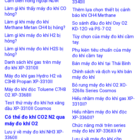
Cảm biến hồng ngoại NDIR
3340II
Làm gì khi thấy máy đo khí CO
Thêm lựa chọn thiết bị cảnh
hỏng?
báo khí CH4 Methane
Làm gì khi máy đo khí
So sánh đầu đo khí Oxy O2
Methane Metan CH4 bị hỏng?
KD-12O và PS-7 O2
Làm gì khi máy đo khí H2 bị
Tùy chọn của máy đo khí cầm
hỏng?
tay.
Làm gì khi máy đo khí H2S bị
Phụ kiện tiêu chuẩn của máy
hỏng?
đo khí cầm tay
Danh sách khí gas trên máy
Bán máy đo khí tại Thái Bình
đo khí XP-3310II
Chính sách và dịch vụ khi bán
Máy đo khí gas Hydro H2 và
máy đo khí
C3H8 Propan XP-3310II
Bỏ rung máy đo khí O2 XO-
Máy đo khí độc Toluene C7H8
326IIs Series Cosmos
O2 XP-3368II
Hiểu nhầm máy đo khí gas XP-
Test thử máy đo khí hơi xăng
3310II?
dầu XP-3310II Cosmos
Hiểu nhầm máy đo khí độc
Có thể đo khí CO2 N2 qua
XP-3360II?
máy đo khí O2
Chức năng mới trên series
máy đo khí XP-336XII-W
Lưu ý về máy đo khí NH3 XP-
3360II
Lưu ý về máy đo khí cồn