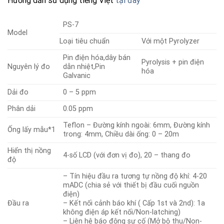
Hướng dẫn sử dụng tiếng Việt
tại đây
PS-7
Model
Loại tiêu chuẩn
Với một Pyrolyzer
Pin điện hóa,dây bán
Pyrolysis + pin điện
Nguyên lý đo
dẫn nhiệt,Pin
hóa
Galvanic
Dải đo
0 – 5 ppm
Phân dải
0.05 ppm
Teflon – Đường kính ngoài: 6mm, Đường kính
Ống lấy mẫu*1
trong: 4mm, Chiều dài ống: 0 – 20m
Hiển thị nồng
4-số LCD (với đơn vị đo), 20 – thang đo
độ
– Tín hiệu đầu ra tương tự nồng độ khí: 4-20
mADC (chia sẻ với thiết bị đầu cuối nguồn
điện)
Đầu ra
– Kết nối cảnh báo khí ( Cấp 1st và 2nd): 1a
không điện áp kết nối/Non-latching)
– Liên hệ báo động sự cố (Mở bộ thu/Non-