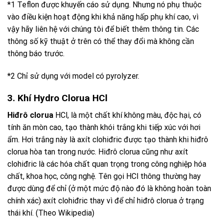
*1 Teflon được khuyến cáo sử dụng. Nhưng nó phụ thuộc
vào điều kiện hoạt động khi khả năng hấp phụ khí cao, vì
vậy hãy liên hệ với chúng tôi để biết thêm thông tin. Các
thông số kỹ thuật ở trên có thể thay đổi mà không cần
thông báo trước.
*2 Chỉ sử dụng với model có pyrolyzer.
3. Khí Hydro Clorua HCl
Hiđrô clorua
HCl, là một chất khí không màu, độc hại, có
tính ăn mòn cao, tạo thành khói trắng khi tiếp xúc với hơi
ẩm. Hơi trắng này là axít clohiđric được tạo thành khi hiđrô
clorua hòa tan trong nước. Hiđrô clorua cũng như axít
clohiđric là các hóa chất quan trọng trong công nghiệp hóa
chất, khoa học, công nghệ. Tên gọi HCl thông thường hay
được dùng để chỉ (ở một mức độ nào đó là không hoàn toàn
chính xác) axít clohiđric thay vì để chỉ hiđrô clorua ở trạng
thái khí. (Theo Wikipedia)