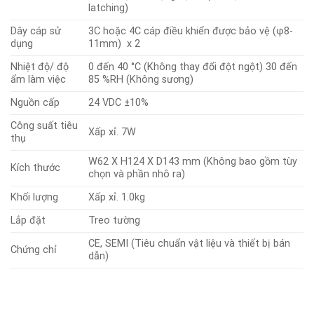
latching)
Dây cáp sử
3C hoặc 4C cáp điều khiển được bảo vệ (φ8-
dụng
11mm) x 2
Nhiệt độ/ độ
0 đến 40 °C (Không thay đổi đột ngột) 30 đến
ẩm làm việc
85 %RH (Không sương)
Nguồn cấp
24 VDC ±10%
Công suất tiêu
Xấp xỉ. 7W
thụ
W62 X H124 X D143 mm (Không bao gồm tùy
Kích thước
chọn và phần nhô ra)
Khối lượng
Xấp xỉ. 1.0kg
Lắp đặt
Treo tường
CE, SEMI (Tiêu chuẩn vật liệu và thiết bị bán
Chứng chỉ
dẫn)