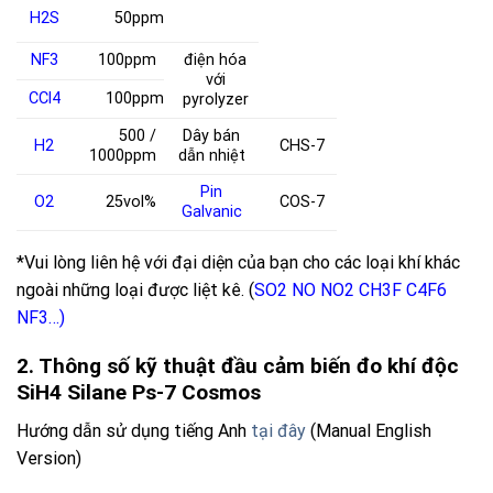
H
2
S
50ppm
NF
3
100ppm
điện hóa
với
CCl
4
100ppm
pyrolyzer
500 /
Dây bán
H
2
CHS-7
1000ppm
dẫn nhiệt
Pin
O
2
25vol%
COS-7
Galvanic
*Vui lòng liên hệ với đại diện của bạn cho các loại khí khác
ngoài những loại được liệt kê. (
SO2
NO
NO2
CH3F
C4F6
NF3
…)
2. Thông số kỹ thuật đầu cảm biến đo khí độc
SiH4 Silane Ps-7 Cosmos
Hướng dẫn sử dụng tiếng Anh
tại đây
(Manual English
Version)