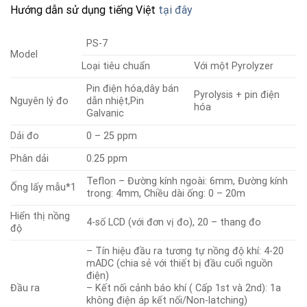
Hướng dẫn sử dụng tiếng Việt
tại đây
PS-7
Model
Loại tiêu chuẩn
Với một Pyrolyzer
Pin điện hóa,dây bán
Pyrolysis + pin điện
Nguyên lý đo
dẫn nhiệt,Pin
hóa
Galvanic
Dải đo
0 – 25 ppm
Phân dải
0.25 ppm
Teflon – Đường kính ngoài: 6mm, Đường kính
Ống lấy mẫu*1
trong: 4mm, Chiều dài ống: 0 – 20m
Hiển thị nồng
4-số LCD (với đơn vị đo), 20 – thang đo
độ
– Tín hiệu đầu ra tương tự nồng độ khí: 4-20
mADC (chia sẻ với thiết bị đầu cuối nguồn
điện)
Đầu ra
– Kết nối cảnh báo khí ( Cấp 1st và 2nd): 1a
không điện áp kết nối/Non-latching)