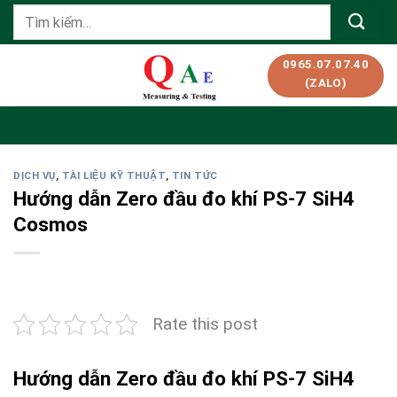
Skip
Tìm
to
kiếm:
content
0965.07.07.40
(ZALO)
DỊCH VỤ
,
TÀI LIỆU KỸ THUẬT
,
TIN TỨC
Hướng dẫn Zero đầu đo khí PS-7 SiH4
Cosmos
Rate this post
Hướng dẫn Zero đầu đo khí PS-7 SiH4