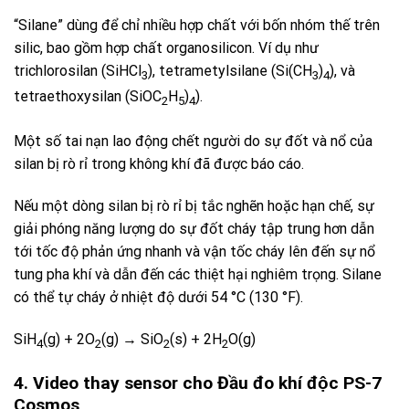
“Silane” dùng để chỉ nhiều hợp chất với bốn nhóm thế trên
silic, bao gồm hợp chất organosilicon. Ví dụ như
trichlorosilan (SiHCl
), tetrametylsilane (Si(CH
)
), và
3
3
4
tetraethoxysilan (SiOC
H
)
).
2
5
4
Một số tai nạn lao động chết người do sự đốt và nổ của
silan bị rò rỉ trong không khí đã được báo cáo.
Nếu một dòng silan bị rò rỉ bị tắc nghẽn hoặc hạn chế, sự
giải phóng năng lượng do sự đốt cháy tập trung hơn dẫn
tới tốc độ phản ứng nhanh và vận tốc cháy lên đến sự nổ
tung pha khí và dẫn đến các thiệt hại nghiêm trọng. Silane
có thể tự cháy ở nhiệt độ dưới 54 °C (130 °F).
SiH
(g) + 2O
(g) → SiO
(s) + 2H
O(g)
4
2
2
2
4. Video thay sensor cho Đầu đo khí độc PS-7
Cosmos