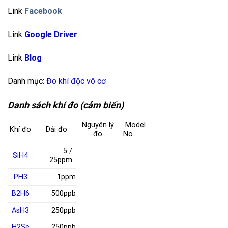
Link
Facebook
Link
Google Driver
Link
Blog
Danh mục:
Đo khí độc vô cơ
Danh sách khí đo (cảm biến)
Nguyên lý
Model
Khí đo
Dải đo
đo
No.
5 /
SiH
4
25ppm
PH
3
1ppm
B
2
H
6
500ppb
AsH
3
250ppb
H
2
Se
250ppb