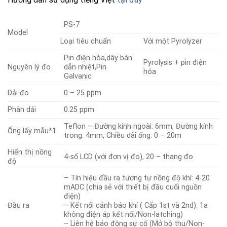
PS-7
Model
Loại tiêu chuẩn
Với một Pyrolyzer
Pin điện hóa,dây bán
Pyrolysis + pin điện
Nguyên lý đo
dẫn nhiệt,Pin
hóa
Galvanic
Dải đo
0 – 25 ppm
Phân dải
0.25 ppm
Teflon – Đường kính ngoài: 6mm, Đường kính
Ống lấy mẫu*1
trong: 4mm, Chiều dài ống: 0 – 20m
Hiển thị nồng
4-số LCD (với đơn vị đo), 20 – thang đo
độ
– Tín hiệu đầu ra tương tự nồng độ khí: 4-20
mADC (chia sẻ với thiết bị đầu cuối nguồn
điện)
Đầu ra
– Kết nối cảnh báo khí ( Cấp 1st và 2nd): 1a
không điện áp kết nối/Non-latching)
– Liên hệ báo động sự cố (Mở bộ thu/Non-