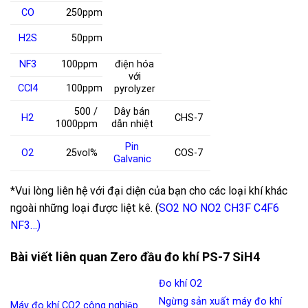
CO
250ppm
H
2
S
50ppm
NF
3
100ppm
điện hóa
với
CCl
4
100ppm
pyrolyzer
500 /
Dây bán
H
2
CHS-7
1000ppm
dẫn nhiệt
Pin
O
2
25vol%
COS-7
Galvanic
*Vui lòng liên hệ với đại diện của bạn cho các loại khí khác
ngoài những loại được liệt kê. (
SO2
NO
NO2
CH3F
C4F6
NF3
…)
Bài viết liên quan Zero đầu đo khí PS-7 SiH4
Đo khí O2
Ngừng sản xuất máy đo khí
Máy đo khí CO2 công nghiệp