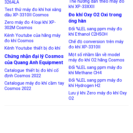
Thẻ hướng dẫn theo máy đo
326ALA
khí XP-33XXII
Test thử máy đo khí hơi xăng
Đo khí Oxy O2 Oxi trong
dầu XP-3310II Cosmos
ống hàn
Zero máy đo 4 loại khí XP-
302M Cosmos
Đổi %LEL sang ppm máy đo
khí Ethanol C2H5OH
Kênh Youtube của hãng máy
đo khí Cosmos
Chế độ conversion trên máy
đo khí XP-3310II
Kênh Youtube thiết bị đo khí
Một số nhầm lẫn về model
Chứng nhận đại lý Cosmos
máy đo khí O2 hãng Cosmos
của Quang Anh Equipment
Đổi %LEL sang ppm máy đo
Catalogue thiết bị đo khí cố
khí Methane CH4
định Cosmos 2022
Đổi %LEL sang ppm máy đo
Catalogue máy đo khí cầm tay
khí Hydrogen H2
Cosmos 2022
Lưu ý khi Zero máy đo khí Oxy
O2