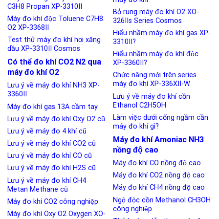
C3H8 Propan XP-3310II
Bỏ rung máy đo khí O2 XO-
Máy đo khí độc Toluene C7H8
326IIs Series Cosmos
O2 XP-3368II
Hiểu nhầm máy đo khí gas XP-
Test thử máy đo khí hơi xăng
3310II?
dầu XP-3310II Cosmos
Hiểu nhầm máy đo khí độc
Có thể đo khí CO2 N2 qua
XP-3360II?
máy đo khí O2
Chức năng mới trên series
máy đo khí XP-336XII-W
Lưu ý về máy đo khí NH3 XP-
3360II
Lưu ý về máy đo khí cồn
Ethanol C2H5OH
Máy đo khí gas 13A cầm tay
Làm việc dưới cống ngầm cần
Lưu ý về máy đo khí Oxy O2 cũ
máy đo khí gì?
Lưu ý về máy đo 4 khí cũ
Máy đo khí Amoniac NH3
Lưu ý về máy đo khí CO2 cũ
nồng độ cao
Lưu ý về máy đo khí CO cũ
Máy đo khí CO nồng độ cao
Lưu ý về máy đo khí H2S cũ
Máy đo khí CO2 nồng độ cao
Lưu ý về máy đo khí CH4
Máy đo khí CH4 nồng độ cao
Metan Methane cũ
Ngộ độc cồn Methanol CH3OH
Máy đo khí CO2 công nghiệp
công nghiệp
Máy đo khí Oxy O2 Oxygen XO-