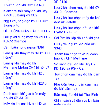
XP-3140
Thiết bị đo khí CO2 Hà Nội
Lưu ý khi chọn máy đo khí XP-
Kiểm tra thử máy đo khí Oxy
3310II Cosmos
XP-3180 bằng khí CO2
Lưu ý khi lựa chọn máy đo khí
Ngạt khí, ngộ độc khí CO CO2
độc XP-3360II
trong ô tô.
Lưu ý khi lựa chọn đầu đo khí
HỆ THỐNG GIÁM SÁT KHÍ CO2
Hydro H2 PS-7
Lưu ý khi dùng máy đo khí CO2
Sai lầm khi lắp đầu dò khí gas
KS-7R Cosmos
Lưu ý về loại khí đo của XP-
Cảm biến hồng ngoại NDIR
3340II
Làm gì khi thấy máy đo khí CO
Thêm lựa chọn thiết bị cảnh
hỏng?
báo khí CH4 Methane
Làm gì khi máy đo khí
So sánh đầu đo khí Oxy O2
Methane Metan CH4 bị hỏng?
KD-12O và PS-7 O2
Làm gì khi máy đo khí H2 bị
Tùy chọn của máy đo khí cầm
hỏng?
tay.
Làm gì khi máy đo khí H2S bị
Phụ kiện tiêu chuẩn của máy
hỏng?
đo khí cầm tay
Danh sách khí gas trên máy
Bán máy đo khí tại Thái Bình
đo khí XP-3310II
Chính sách và dịch vụ khi bán
Máy đo khí gas Hydro H2 và
máy đo khí