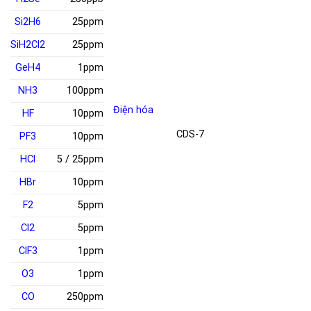
Si
2
H
6
25ppm
SiH
2
Cl
2
25ppm
GeH
4
1ppm
NH
3
100ppm
Điện hóa
HF
10ppm
CDS-7
PF
3
10ppm
HCl
5 / 25ppm
HBr
10ppm
F
2
5ppm
Cl
2
5ppm
ClF
3
1ppm
O
3
1ppm
CO
250ppm