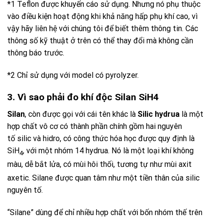
*1 Teflon được khuyến cáo sử dụng. Nhưng nó phụ thuộc
vào điều kiện hoạt động khi khả năng hấp phụ khí cao, vì
vậy hãy liên hệ với chúng tôi để biết thêm thông tin. Các
thông số kỹ thuật ở trên có thể thay đổi mà không cần
thông báo trước.
*2 Chỉ sử dụng với model có pyrolyzer.
3. Vì sao phải đo khí độc Silan SiH4
Silan
, còn được gọi với cái tên khác là
Silic hydrua
là một
hợp chất vô cơ có thành phần chính gồm hai nguyên
tố silic và hidro, có công thức hóa học được quy định là
SiH
, với một nhóm 14 hydrua. Nó là một loại khí không
4
màu, dễ bắt lửa, có mùi hôi thối, tương tự như mùi axit
axetic.
Silane được quan tâm như một tiền thân của silic
nguyên tố.
“Silane” dùng để chỉ nhiều hợp chất với bốn nhóm thế trên