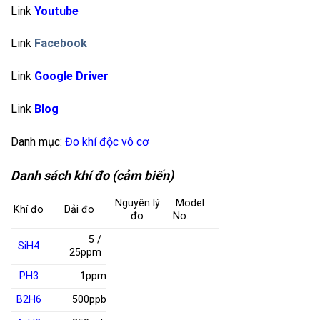
Link
Youtube
Link
Facebook
Link
Google Driver
Link
Blog
Danh mục:
Đo khí độc vô cơ
Danh sách khí đo (cảm biến)
Nguyên lý
Model
Khí đo
Dải đo
đo
No.
5 /
SiH
4
25ppm
PH
3
1ppm
B
2
H
6
500ppb