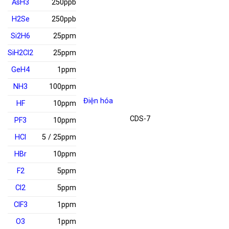
AsH
3
250ppb
H
2
Se
250ppb
Si
2
H
6
25ppm
SiH
2
Cl
2
25ppm
GeH
4
1ppm
NH
3
100ppm
Điện hóa
HF
10ppm
CDS-7
PF
3
10ppm
HCl
5 / 25ppm
HBr
10ppm
F
2
5ppm
Cl
2
5ppm
ClF
3
1ppm
O
3
1ppm