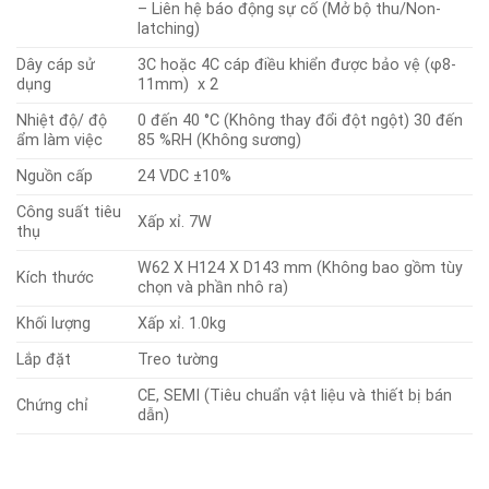
– Liên hệ báo động sự cố (Mở bộ thu/Non-
latching)
Dây cáp sử
3C hoặc 4C cáp điều khiển được bảo vệ (φ8-
dụng
11mm) x 2
Nhiệt độ/ độ
0 đến 40 °C (Không thay đổi đột ngột) 30 đến
ẩm làm việc
85 %RH (Không sương)
Nguồn cấp
24 VDC ±10%
Công suất tiêu
Xấp xỉ. 7W
thụ
W62 X H124 X D143 mm (Không bao gồm tùy
Kích thước
chọn và phần nhô ra)
Khối lượng
Xấp xỉ. 1.0kg
Lắp đặt
Treo tường
CE, SEMI (Tiêu chuẩn vật liệu và thiết bị bán
Chứng chỉ
dẫn)