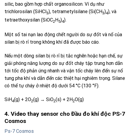
silic, bao gồm hợp chất organosilicon. Ví dụ như
trichlorosilan (SiHCl
), tetrametylsilane (Si(CH
)
), và
3
3
4
tetraethoxysilan (SiOC
H
)
).
2
5
4
Một số tai nạn lao động chết người do sự đốt và nổ của
silan bị rò rỉ trong không khí đã được báo cáo.
Nếu một dòng silan bị rò rỉ bị tắc nghẽn hoặc hạn chế, sự
giải phóng năng lượng do sự đốt cháy tập trung hơn dẫn
tới tốc độ phản ứng nhanh và vận tốc cháy lên đến sự nổ
tung pha khí và dẫn đến các thiệt hại nghiêm trọng. Silane
có thể tự cháy ở nhiệt độ dưới 54 °C (130 °F).
SiH
(g) + 2O
(g) → SiO
(s) + 2H
O(g)
4
2
2
2
4. Video thay sensor cho Đầu đo khí độc PS-7
Cosmos
Ps-7 Cosmos