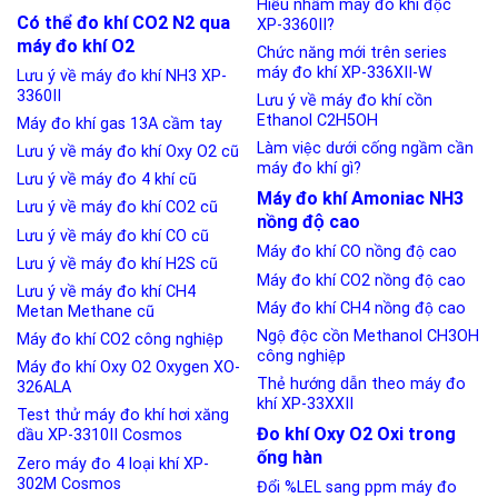
Hiểu nhầm máy đo khí độc
Có thể đo khí CO2 N2 qua
XP-3360II?
máy đo khí O2
Chức năng mới trên series
máy đo khí XP-336XII-W
Lưu ý về máy đo khí NH3 XP-
3360II
Lưu ý về máy đo khí cồn
Ethanol C2H5OH
Máy đo khí gas 13A cầm tay
Làm việc dưới cống ngầm cần
Lưu ý về máy đo khí Oxy O2 cũ
máy đo khí gì?
Lưu ý về máy đo 4 khí cũ
Máy đo khí Amoniac NH3
Lưu ý về máy đo khí CO2 cũ
nồng độ cao
Lưu ý về máy đo khí CO cũ
Máy đo khí CO nồng độ cao
Lưu ý về máy đo khí H2S cũ
Máy đo khí CO2 nồng độ cao
Lưu ý về máy đo khí CH4
Máy đo khí CH4 nồng độ cao
Metan Methane cũ
Ngộ độc cồn Methanol CH3OH
Máy đo khí CO2 công nghiệp
công nghiệp
Máy đo khí Oxy O2 Oxygen XO-
Thẻ hướng dẫn theo máy đo
326ALA
khí XP-33XXII
Test thử máy đo khí hơi xăng
Đo khí Oxy O2 Oxi trong
dầu XP-3310II Cosmos
ống hàn
Zero máy đo 4 loại khí XP-
302M Cosmos
Đổi %LEL sang ppm máy đo