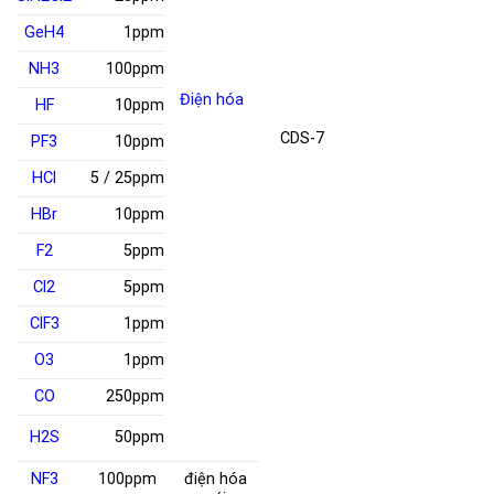
GeH
4
1ppm
NH
3
100ppm
Điện hóa
HF
10ppm
CDS-7
PF
3
10ppm
HCl
5 / 25ppm
HBr
10ppm
F
2
5ppm
Cl
2
5ppm
ClF
3
1ppm
O
3
1ppm
CO
250ppm
H
2
S
50ppm
NF
3
100ppm
điện hóa