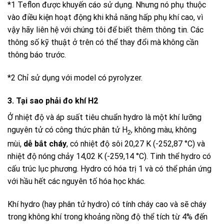
*1 Teflon được khuyến cáo sử dụng. Nhưng nó phụ thuộc
vào điều kiện hoạt động khi khả năng hấp phụ khí cao, vì
vậy hãy liên hệ với chúng tôi để biết thêm thông tin. Các
thông số kỹ thuật ở trên có thể thay đổi mà không cần
thông báo trước.
*2 Chỉ sử dụng với model có pyrolyzer.
3. Tại sao phải đo khí H2
Ở nhiệt độ và áp suất tiêu chuẩn hydro là một khí lưỡng
nguyên tử có công thức phân tử H
, không màu, không
2
mùi,
dễ bắt cháy
, có nhiệt độ sôi 20,27 K (-252,87 °C) và
nhiệt độ nóng chảy 14,02 K (-259,14 °C). Tinh thể hydro có
cấu trúc lục phương. Hydro có hóa trị 1 và có thể phản ứng
với hầu hết các nguyên tố hóa học khác.
Khí hydro (hay phân tử hydro) có tính cháy cao và sẽ cháy
trong không khí trong khoảng nồng độ thể tích từ 4% đến