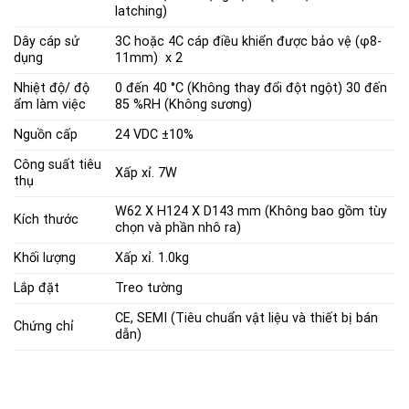
latching)
Dây cáp sử
3C hoặc 4C cáp điều khiển được bảo vệ (φ8-
dụng
11mm) x 2
Nhiệt độ/ độ
0 đến 40 °C (Không thay đổi đột ngột) 30 đến
ẩm làm việc
85 %RH (Không sương)
Nguồn cấp
24 VDC ±10%
Công suất tiêu
Xấp xỉ. 7W
thụ
W62 X H124 X D143 mm (Không bao gồm tùy
Kích thước
chọn và phần nhô ra)
Khối lượng
Xấp xỉ. 1.0kg
Lắp đặt
Treo tường
CE, SEMI (Tiêu chuẩn vật liệu và thiết bị bán
Chứng chỉ
dẫn)