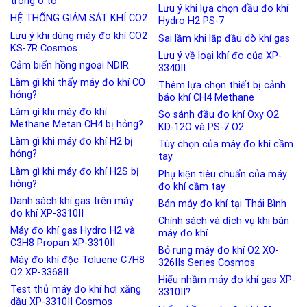
trong ô tô.
Lưu ý khi lựa chọn đầu đo khí
HỆ THỐNG GIÁM SÁT KHÍ CO2
Hydro H2 PS-7
Lưu ý khi dùng máy đo khí CO2
Sai lầm khi lắp đầu dò khí gas
KS-7R Cosmos
Lưu ý về loại khí đo của XP-
Cảm biến hồng ngoại NDIR
3340II
Làm gì khi thấy máy đo khí CO
Thêm lựa chọn thiết bị cảnh
hỏng?
báo khí CH4 Methane
Làm gì khi máy đo khí
So sánh đầu đo khí Oxy O2
Methane Metan CH4 bị hỏng?
KD-12O và PS-7 O2
Làm gì khi máy đo khí H2 bị
Tùy chọn của máy đo khí cầm
hỏng?
tay.
Làm gì khi máy đo khí H2S bị
Phụ kiện tiêu chuẩn của máy
hỏng?
đo khí cầm tay
Danh sách khí gas trên máy
Bán máy đo khí tại Thái Bình
đo khí XP-3310II
Chính sách và dịch vụ khi bán
Máy đo khí gas Hydro H2 và
máy đo khí
C3H8 Propan XP-3310II
Bỏ rung máy đo khí O2 XO-
Máy đo khí độc Toluene C7H8
326IIs Series Cosmos
O2 XP-3368II
Hiểu nhầm máy đo khí gas XP-
Test thử máy đo khí hơi xăng
3310II?
dầu XP-3310II Cosmos