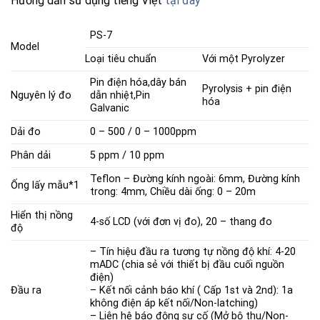
Hướng dẫn sử dụng tiếng Việt
tại đây
PS-7
Model
Loại tiêu chuẩn
Với một Pyrolyzer
Pin điện hóa,dây bán
Pyrolysis + pin điện
Nguyên lý đo
dẫn nhiệt,Pin
hóa
Galvanic
Dải đo
0 – 500 / 0 – 1000ppm
Phân dải
5 ppm / 10 ppm
Teflon – Đường kính ngoài: 6mm, Đường kính
Ống lấy mẫu*1
trong: 4mm, Chiều dài ống: 0 – 20m
Hiển thị nồng
4-số LCD (với đơn vị đo), 20 – thang đo
độ
– Tín hiệu đầu ra tương tự nồng độ khí: 4-20
mADC (chia sẻ với thiết bị đầu cuối nguồn
điện)
Đầu ra
– Kết nối cảnh báo khí ( Cấp 1st và 2nd): 1a
không điện áp kết nối/Non-latching)
– Liên hệ báo động sự cố (Mở bộ thu/Non-