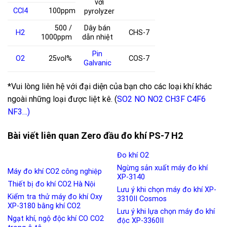
với
CCl
4
100ppm
pyrolyzer
500 /
Dây bán
H
2
CHS-7
1000ppm
dẫn nhiệt
Pin
O
2
25vol%
COS-7
Galvanic
*Vui lòng liên hệ với đại diện của bạn cho các loại khí khác
ngoài những loại được liệt kê. (
SO2
NO
NO2
CH3F
C4F6
NF3
…)
Bài viết liên quan Zero đầu đo khí PS-7 H2
Đo khí O2
Ngừng sản xuất máy đo khí
Máy đo khí CO2 công nghiệp
XP-3140
Thiết bị đo khí CO2 Hà Nội
Lưu ý khi chọn máy đo khí XP-
Kiểm tra thử máy đo khí Oxy
3310II Cosmos
XP-3180 bằng khí CO2
Lưu ý khi lựa chọn máy đo khí
Ngạt khí, ngộ độc khí CO CO2
độc XP-3360II