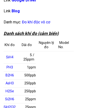
Link
Google Driver
Link
Blog
Danh mục:
Đo khí độc vô cơ
Danh sách khí đo (cảm biến)
Nguyên lý
Model
Khí đo
Dải đo
đo
No.
5 /
SiH
4
25ppm
PH
3
1ppm
B
2
H
6
500ppb
AsH
3
250ppb
H
2
Se
250ppb
Si
2
H
6
25ppm
SiH
2
Cl
2
25ppm