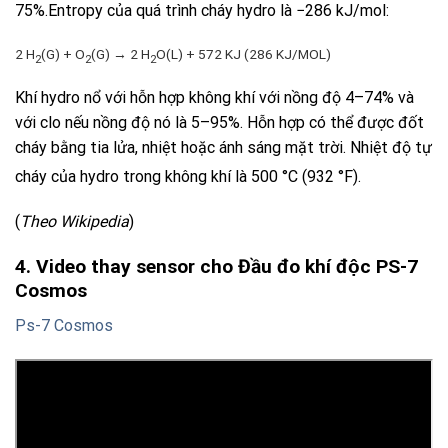
75%.Entropy của quá trình cháy hydro là −286 kJ/mol:
2 H
(G) + O
(G) → 2 H
O(L) + 572 KJ (286 KJ/MOL)
2
2
2
Khí hydro nổ với hỗn hợp không khí với nồng độ 4–74% và
với clo nếu nồng độ nó là 5–95%. Hỗn hợp có thể được đốt
cháy bằng tia lửa, nhiệt hoặc ánh sáng mặt trời. Nhiệt độ tự
cháy của hydro trong không khí là 500 °C (932 °F).
(
Theo Wikipedia
)
4. Video thay sensor cho Đầu đo khí độc PS-7
Cosmos
Ps-7 Cosmos