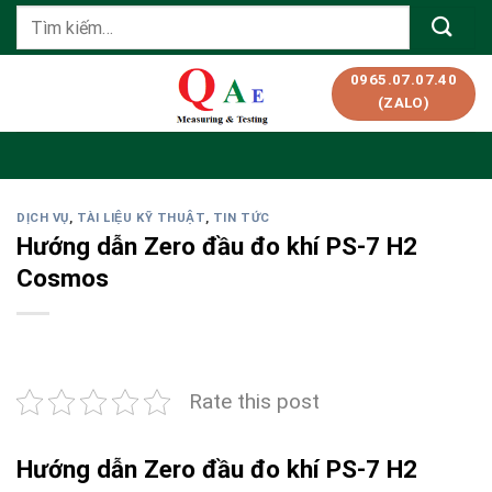
Skip
Tìm
to
kiếm:
content
0965.07.07.40
(ZALO)
DỊCH VỤ
,
TÀI LIỆU KỸ THUẬT
,
TIN TỨC
Hướng dẫn Zero đầu đo khí PS-7 H2
Cosmos
Rate this post
Hướng dẫn Zero đầu đo khí PS-7 H2