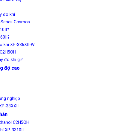
́y đo khí
Is Series Cosmos
10II?
360II?
đo khí XP-336XII-W
ol C2H5OH
y đo khí gì?
g độ cao
ng nghiệp
 XP-33XXII
hàn
 Ethanol C2H5OH
hí XP-3310II