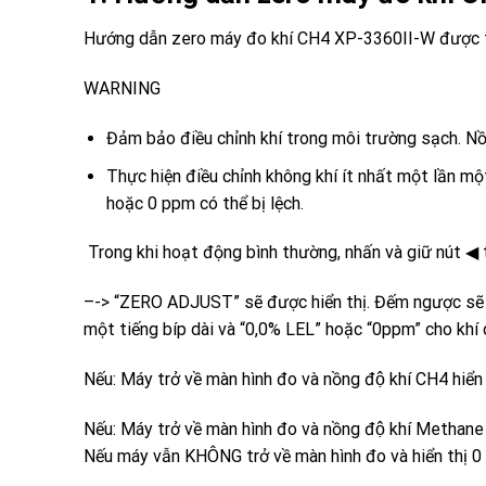
Hướng dẫn zero máy đo khí CH4 XP-3360II-W
được t
WARNING
Đảm bảo điều chỉnh khí trong môi trường sạch. Nồ
Thực hiện điều chỉnh không khí ít nhất một lần một
hoặc 0 ppm có thể bị lệch.
Trong khi hoạt động bình thường, nhấn và giữ nút
◀
–
-> “ZERO ADJUST” sẽ được hiển thị. Đếm ngược sẽ bắt đ
một tiếng bíp dài và “0,0% LEL” hoặc “0ppm” cho khí 
Nếu:
Máy trở về màn hình đo và nồng độ khí CH4 hiê
Nếu: Máy trở về màn hình đo và nồng độ khí Methan
Nếu máy vẫn KHÔNG trở về màn hình đo và hiển thi