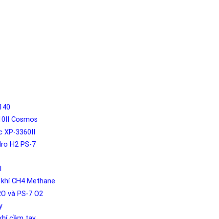
3140
3310II Cosmos
ộc XP-3360II
Hydro H2 PS-7
I
́o khí CH4 Methane
2O và PS-7 O2
y.
khí cầm tay