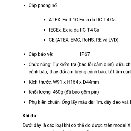
Cấp phòng nổ:
ATEX: Ex II 1G Ex ia da IIC T4 Ga
IECEx: Ex ia da IIC T4 Ga
CE (ATEX, EMC, RoHS, RE và LVD)
Cấp bảo vệ: IP67
Chức năng:
Tự kiểm tra (báo lỗi cảm biến), điều c
cảnh báo, thay đổi âm lượng cảnh báo, tắt âm cản
Kích thước:
W91 x H164 x D44mm
Khối lượng:
460g (đã bao gồm pin)
Phụ kiện chuẩn:
Ống lấy mẫu dài 1m, dây đeo vai, lo
Khí đo:
Dưới đây là các loại khí có thể đo được trên model XP