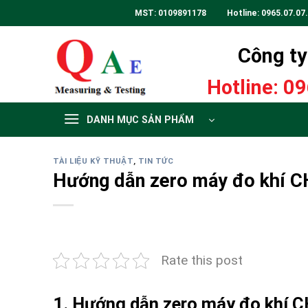
Skip
MST: 0109891178 Hotline:
0965.07.07
to
content
Công ty 
Hotline:
09
DANH MỤC SẢN PHẨM
TÀI LIỆU KỸ THUẬT
,
TIN TỨC
Hướng dẫn zero máy đo khí 
Rate this post
1. Hướng dẫn zero máy đo khí 