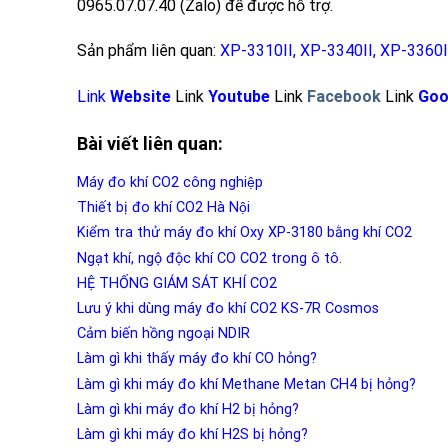
0965.07.07.40 (Zalo) để được hỗ trợ.
Sản phẩm liên quan:
XP-3310II
,
XP-3340II
,
XP-3360I
Link
Website
Link
Youtube
Link
Facebook
Link
Goo
Bài viết liên quan:
Máy đo khí CO2 công nghiệp
Thiết bị đo khí CO2 Hà Nội
Kiểm tra thử máy đo khí Oxy XP-3180 bằng khí CO2
Ngạt khí, ngộ độc khí CO CO2 trong ô tô.
HỆ THỐNG GIÁM SÁT KHÍ CO2
Lưu ý khi dùng máy đo khí CO2 KS-7R Cosmos
Cảm biến hồng ngoại NDIR
Làm gì khi thấy máy đo khí CO hỏng?
Làm gì khi máy đo khí Methane Metan CH4 bị hỏng?
Làm gì khi máy đo khí H2 bị hỏng?
Làm gì khi máy đo khí H2S bị hỏng?