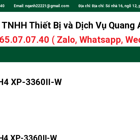
.40
Email:
nqanh22221@gmail.com
Địa chỉ: Địa chỉ: Số nhà 16, ngõ 12, 
TNHH Thiết Bị và Dịch Vụ Quang
65.07.07.40
( Zalo, Whatsapp, Wec
CH4 XP-3360II-W
CH4 XP-3360II-W