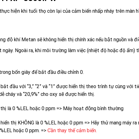
hực hiện khi tuổi thọ còn lại của cảm biến nhấp nháy trên màn h
ng độ khí Metan sẽ không hiển thị chính xác nếu bật nguồn và 
 ngày. Ngoài ra, khi môi trường làm việc (nhiệt độ hoặc độ ẩm) t
trong bốn giây để bắt đầu điều chỉnh 0.
ầu với “3,” “2” và “1” được hiển thị theo trình tự cùng với ti
dễ cháy và “20,9%” cho oxy sẽ được hiển thị.
̉n thị là 0 %LEL hoặc 0 ppm => Máy hoạt động bình thường
e hiển thị KHÔNG là 0 %LEL hoặc 0 ppm => Hãy thử mang máy ra môi
̣ 0 %LEL hoặc 0 ppm. =>
Cần thay thế cảm biến.