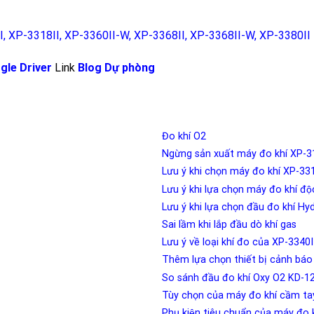
I
,
XP-3318II
,
XP-3360II-W
,
XP-3368II
,
XP-3368II-W
,
XP-3380II
gle Driver
Link
Blog
Dự phòng
Đo khí O2
Ngừng sản xuất máy đo khí XP-
Lưu ý khi chọn máy đo khí XP-
Lưu ý khi lựa chọn máy đo khí đ
Lưu ý khi lựa chọn đầu đo khí 
Sai lầm khi lắp đầu dò khí gas
Lưu ý về loại khí đo của XP-3340I
Thêm lựa chọn thiết bị cảnh ba
So sánh đầu đo khí Oxy O2 KD-1
Tùy chọn của máy đo khí cầm ta
Phụ kiện tiêu chuẩn của máy đo 