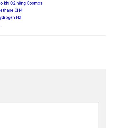
 đo khí O2 hãng Cosmos
 Methane CH4
Hydrogen H2
2