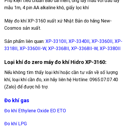
Phụ kiện tiêu chuẩn
Bao da mềm
,
ống lấy mẫu
với đầu lấy
mẫu 1m, 4
pin
AA alkaline khô,
giấy lọc khí
Máy đo khí XP-3160 xuất xứ Nhật Bản do hãng New-
Cosmos sản xuất.
Sản phẩm liên quan:
XP-3310II
,
XP-3340II
,
XP-3360II
,
XP-
3318II
,
XP-3360II-W
,
XP-3368II
,
XP-3368II-W
,
XP-3380II
Loại khí đo zero máy đo khí Hidro XP-3160:
Nếu không tìm thấy loại khí hoặc cần tư vấn về số lượng
khí, loại khí cần đo, xin hãy liên hệ Hotline: 0965.07.07.40
(Zalo) để được hỗ trợ.
Đo khí gas
Đo khí Ethylene Oxide EO ETO
Đo khí LPG