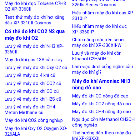
Máy đo khí độc Toluene C7H8
326IIs Series Cosmos
O2 XP-3368II
Hiểu nhầm máy đo khí gas XP-
Test thử máy đo khí hơi xăng
3310II?
dầu XP-3310II Cosmos
Hiểu nhầm máy đo khí độc
Có thể đo khí CO2 N2 qua
XP-3360II?
máy đo khí O2
Chức năng mới trên series
máy đo khí XP-336XII-W
Lưu ý về máy đo khí NH3 XP-
3360II
Lưu ý về máy đo khí cồn
Ethanol C2H5OH
Máy đo khí gas 13A cầm tay
Làm việc dưới cống ngầm cần
Lưu ý về máy đo khí Oxy O2 cũ
máy đo khí gì?
Lưu ý về máy đo 4 khí cũ
Máy đo khí Amoniac NH3
Lưu ý về máy đo khí CO2 cũ
nồng độ cao
Lưu ý về máy đo khí CO cũ
Máy đo khí CO nồng độ cao
Lưu ý về máy đo khí H2S cũ
Máy đo khí CO2 nồng độ cao
Lưu ý về máy đo khí CH4
Máy đo khí CH4 nồng độ cao
Metan Methane cũ
Ngộ độc cồn Methanol CH3OH
Máy đo khí CO2 công nghiệp
công nghiệp
Máy đo khí Oxy O2 Oxygen XO-
Thẻ hướng dẫn theo máy đo
326ALA
khí XP-33XXII