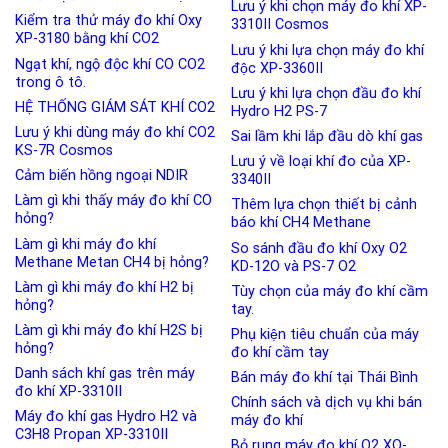
Lưu ý khi chọn máy đo khí XP-
Kiểm tra thử máy đo khí Oxy
3310II Cosmos
XP-3180 bằng khí CO2
Lưu ý khi lựa chọn máy đo khí
Ngạt khí, ngộ độc khí CO CO2
độc XP-3360II
trong ô tô.
Lưu ý khi lựa chọn đầu đo khí
HỆ THỐNG GIÁM SÁT KHÍ CO2
Hydro H2 PS-7
Lưu ý khi dùng máy đo khí CO2
Sai lầm khi lắp đầu dò khí gas
KS-7R Cosmos
Lưu ý về loại khí đo của XP-
Cảm biến hồng ngoại NDIR
3340II
Làm gì khi thấy máy đo khí CO
Thêm lựa chọn thiết bị cảnh
hỏng?
báo khí CH4 Methane
Làm gì khi máy đo khí
So sánh đầu đo khí Oxy O2
Methane Metan CH4 bị hỏng?
KD-12O và PS-7 O2
Làm gì khi máy đo khí H2 bị
Tùy chọn của máy đo khí cầm
hỏng?
tay.
Làm gì khi máy đo khí H2S bị
Phụ kiện tiêu chuẩn của máy
hỏng?
đo khí cầm tay
Danh sách khí gas trên máy
Bán máy đo khí tại Thái Bình
đo khí XP-3310II
Chính sách và dịch vụ khi bán
Máy đo khí gas Hydro H2 và
máy đo khí
C3H8 Propan XP-3310II
Bỏ rung máy đo khí O2 XO-