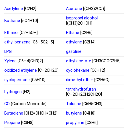
Acetylene
[C2H2]
Acetone
[(CH3)2CO)]
isopropyl alcohol
Buthane
[i-C4H10]
[(CH3)2CHOH]
Ethanol
[C2H5OH]
Ethane
[C2H6]
ethyl benzene
[C6H5C2H5]
ethylene
[C2H4]
LPG
gasoline
Xylene
[C6H4(CH3)2]
ethyl acetate
[CH3COOC2H5]
oxidized ethylene
[CH2CH2O]
cyclohexane
[C6H12]
cyclopentane
[C5H10]
dimethyl ether
[C2H6O]
tetrahydrofuran
hydrogen
[H2]
[CH2CH2CH2CH2O]
CO
(Carbon Monoxide)
Toluene
[C6H5CH3]
Butadiene
[CH2=CHCH=CH2]
butylene
[C4H8]
Propane
[C3H8]
propylene
[C3H6]