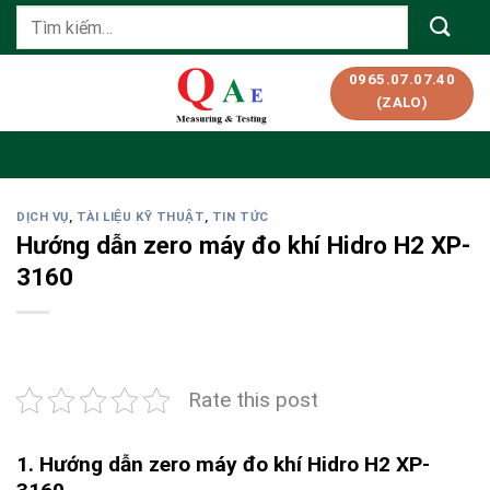
Skip
Tìm
to
kiếm:
content
0965.07.07.40
(ZALO)
DỊCH VỤ
,
TÀI LIỆU KỸ THUẬT
,
TIN TỨC
Hướng dẫn zero máy đo khí Hidro H2 XP-
3160
Rate this post
1. Hướng dẫn zero máy đo khí Hidro H2 XP-