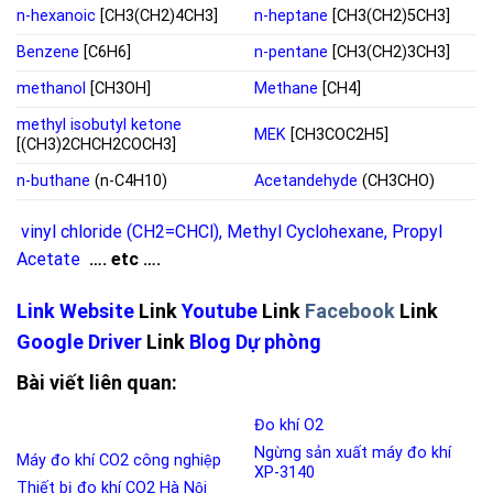
n-hexanoic
[CH3(CH2)4CH3]
n-heptane
[CH3(CH2)5CH3]
Benzene
[C6H6]
n-pentane
[CH3(CH2)3CH3]
methanol
[CH3OH]
Methane
[CH4]
methyl isobutyl ketone
MEK
[CH3COC2H5]
[(CH3)2CHCH2COCH3]
n-buthane
(n-C4H10)
Acetandehyde
(CH3CHO)
vinyl chloride (CH2=CHCl)
,
Methyl Cyclohexane
,
Propyl
Acetate
…. etc ….
Link
Website
Link
Youtube
Link
Facebook
Link
Google Driver
Link
Blog
Dự phòng
Bài viết liên quan:
Đo khí O2
Ngừng sản xuất máy đo khí
Máy đo khí CO2 công nghiệp
XP-3140
Thiết bị đo khí CO2 Hà Nội