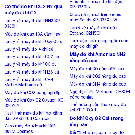
Hiểu nhầm máy đo khí độc
Có thể đo khí CO2 N2 qua
XP-3360II?
máy đo khí O2
Chức năng mới trên series
máy đo khí XP-336XII-W
Lưu ý về máy đo khí NH3 XP-
3360II
Lưu ý về máy đo khí cồn
Ethanol C2H5OH
Máy đo khí gas 13A cầm tay
Làm việc dưới cống ngầm cần
Lưu ý về máy đo khí Oxy O2 cũ
máy đo khí gì?
Lưu ý về máy đo 4 khí cũ
Máy đo khí Amoniac NH3
Lưu ý về máy đo khí CO2 cũ
nồng độ cao
Lưu ý về máy đo khí CO cũ
Máy đo khí CO nồng độ cao
Lưu ý về máy đo khí H2S cũ
Máy đo khí CO2 nồng độ cao
Lưu ý về máy đo khí CH4
Máy đo khí CH4 nồng độ cao
Metan Methane cũ
Ngộ độc cồn Methanol CH3OH
Máy đo khí CO2 công nghiệp
công nghiệp
Máy đo khí Oxy O2 Oxygen XO-
Thẻ hướng dẫn theo máy đo
326ALA
khí XP-33XXII
Test thử máy đo khí hơi xăng
Đo khí Oxy O2 Oxi trong
dầu XP-3310II Cosmos
ống hàn
Zero máy đo 4 loại khí XP-
302M Cosmos
Đổi %LEL sang ppm máy đo