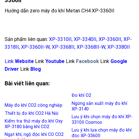
3360II
Hướng dẫn zero máy đo khí Metan CH4 XP-3360II
Sản phẩm liên quan:
XP-3310II
,
XP-3340II
,
XP-3360II
,
XP-
3318II
,
XP-3360II-W
,
XP-3368II
,
XP-3368II-W
,
XP-3380II
Link
Website
Link
Youtube
Link
Facebook
Link
Google
Driver
Link
Blog
Bài viết liên quan:
Đo khí O2
Ngừng sản xuất máy đo khí
Máy đo khí CO2 công nghiệp
XP-3140
Thiết bị đo khí CO2 Hà Nội
Lưu ý khi chọn máy đo khí XP-
Kiểm tra thử máy đo khí Oxy
3310II Cosmos
XP-3180 bằng khí CO2
Lưu ý khi lựa chọn máy đo khí
Ngạt khí, ngộ độc khí CO CO2
độc XP-3360II