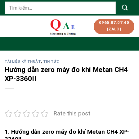
Skip
Tìm
to
kiếm:
content
0965.07.07.40
(ZALO)
TÀI LIỆU KỸ THUẬT
,
TIN TỨC
Hướng dẫn zero máy đo khí Metan CH4
XP-3360II
Rate this post
1. Hướng dẫn zero máy đo khí Metan CH4 XP-