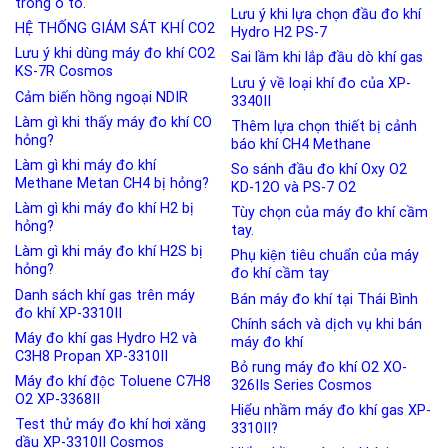
trong ô tô.
Lưu ý khi lựa chọn đầu đo khí
HỆ THỐNG GIÁM SÁT KHÍ CO2
Hydro H2 PS-7
Lưu ý khi dùng máy đo khí CO2
Sai lầm khi lắp đầu dò khí gas
KS-7R Cosmos
Lưu ý về loại khí đo của XP-
Cảm biến hồng ngoại NDIR
3340II
Làm gì khi thấy máy đo khí CO
Thêm lựa chọn thiết bị cảnh
hỏng?
báo khí CH4 Methane
Làm gì khi máy đo khí
So sánh đầu đo khí Oxy O2
Methane Metan CH4 bị hỏng?
KD-12O và PS-7 O2
Làm gì khi máy đo khí H2 bị
Tùy chọn của máy đo khí cầm
hỏng?
tay.
Làm gì khi máy đo khí H2S bị
Phụ kiện tiêu chuẩn của máy
hỏng?
đo khí cầm tay
Danh sách khí gas trên máy
Bán máy đo khí tại Thái Bình
đo khí XP-3310II
Chính sách và dịch vụ khi bán
Máy đo khí gas Hydro H2 và
máy đo khí
C3H8 Propan XP-3310II
Bỏ rung máy đo khí O2 XO-
Máy đo khí độc Toluene C7H8
326IIs Series Cosmos
O2 XP-3368II
Hiểu nhầm máy đo khí gas XP-
Test thử máy đo khí hơi xăng
3310II?
dầu XP-3310II Cosmos