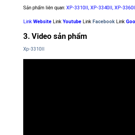
Sản phẩm liên quan:
XP-3310II
,
XP-3340II
,
XP-3360I
Link
Website
Link
Youtube
Link
Facebook
Link
Goo
3. Video sản phẩm
Xp-3310II