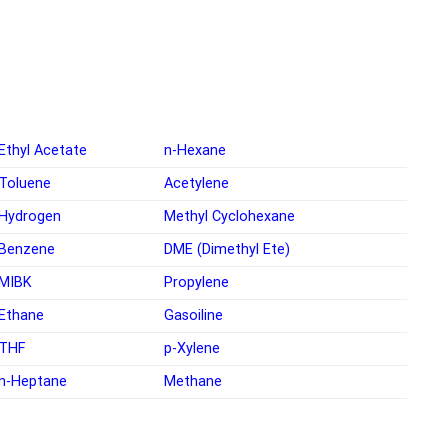
Ethyl Acetate
n-Hexane
Toluene
Acetylene
Hydrogen
Methyl Cyclohexane
Benzene
DME (Dimethyl Ete)
MIBK
Propylene
Ethane
Gasoiline
THF
p-Xylene
n-Heptane
Methane