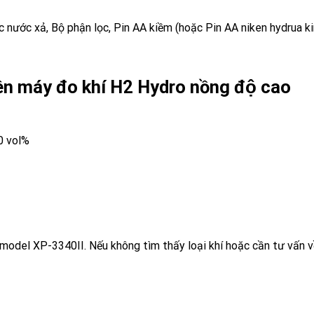
ọc nước xả, Bộ phận lọc, Pin AA kiềm (hoặc Pin AA niken hydrua ki
rên máy đo khí H2 Hydro nồng độ cao
10 vol%
model XP-3340II. Nếu không tìm thấy loại khí hoặc cần tư vấn về s