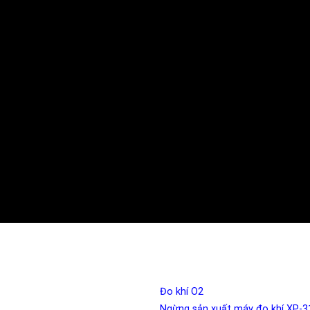
Đo khí O2
Ngừng sản xuất máy đo khí XP-