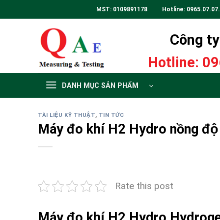
Skip
MST: 0109891178 Hotline:
0965.07.07
to
content
Công ty 
Hotline:
09
DANH MỤC SẢN PHẨM
TÀI LIỆU KỸ THUẬT
,
TIN TỨC
Máy đo khí H2 Hydro nồng đô
Rate this post
Máy đo khí H2 Hydro Hydroge