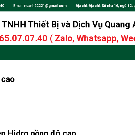
.40
Email:
nqanh22221@gmail.com
Địa chỉ: Địa chỉ: Số nhà 16, ngõ 12, 
TNHH Thiết Bị và Dịch Vụ Quang
65.07.07.40
( Zalo, Whatsapp, Wec
̣ cao
n Hidro nồng độ cao