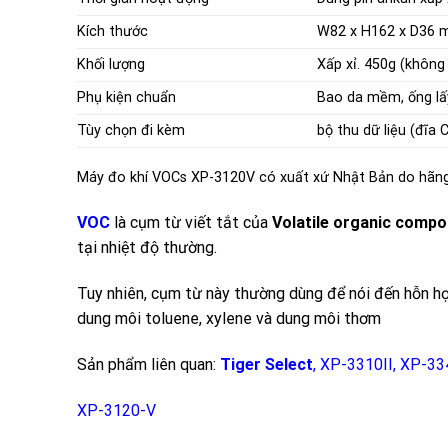
Kích thước
W82 x H162 x D36
Khối lượng
Xấp xỉ. 450g (không 
Phụ kiện chuẩn
Bao da mềm
,
ống l
Tùy chọn đi kèm
bộ thu dữ liệu (đĩa
Máy đo khí VOCs XP-3120V có xuất xứ Nhật Bản do hã
VOC
là cụm từ viết tắt của
Volatile organic comp
tại nhiệt độ thường.
Tuy nhiên, cụm từ này thường dùng để nói đến hỗn hợp
dung môi toluene, xylene và dung môi thơm
Sản phẩm liên quan
:
Tiger Select
,
XP-3310II
,
XP-33
XP-3120-V