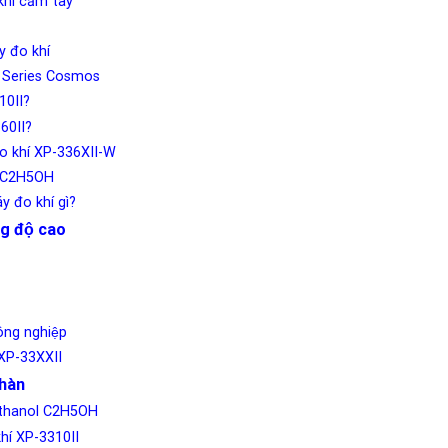
khí cầm tay
́y đo khí
Is Series Cosmos
10II?
360II?
đo khí XP-336XII-W
ol C2H5OH
y đo khí gì?
g độ cao
ng nghiệp
 XP-33XXII
hàn
 Ethanol C2H5OH
hí XP-3310II