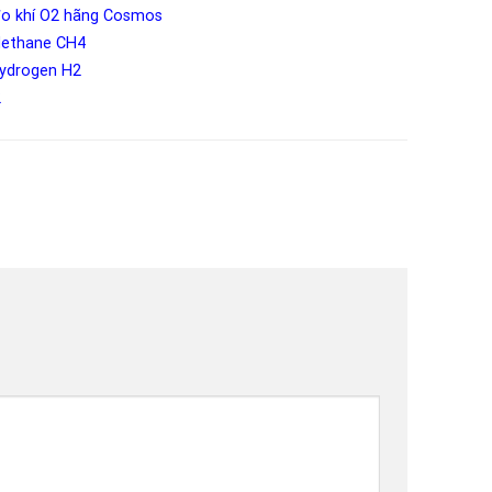
 đo khí O2 hãng Cosmos
 Methane CH4
Hydrogen H2
2