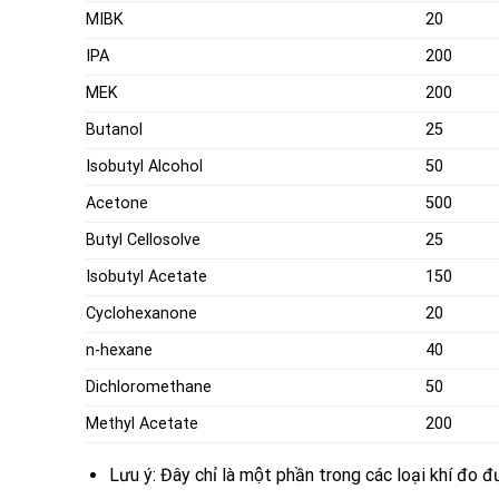
MIBK
20
IPA
200
MEK
200
Butanol
25
Isobutyl Alcohol
50
Acetone
500
Butyl Cellosolve
25
Isobutyl Acetate
150
Cyclohexanone
20
n-hexane
40
Dichloromethane
50
Methyl Acetate
200
Lưu ý: Đây chỉ là một phần trong các loại khí đo đ