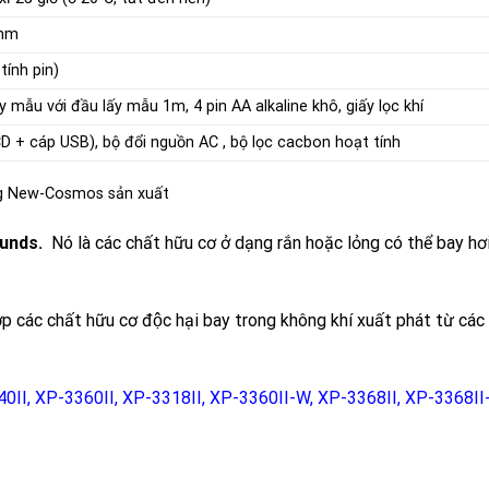
 mm
tính pin)
ấy mẫu
với đầu lấy mẫu 1m, 4 pin AA alkaline khô,
giấy lọc khí
 CD + cáp USB), bộ đổi nguồn AC , bộ lọc cacbon hoạt tính
ng New-Cosmos sản xuất
ounds.
Nó là các chất hữu cơ ở dạng rắn hoặc lỏng có thể bay hơi
 các chất hữu cơ độc hại bay trong không khí xuất phát từ các
40II
,
XP-3360II
,
XP-3318II
,
XP-3360II-W
,
XP-3368II
,
XP-3368II