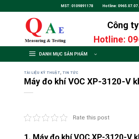
Skip
MST: 0109891178 Hotline:
0965.07.07
to
content
Công ty 
Hotline:
09
DANH MỤC SẢN PHẨM
TÀI LIỆU KỸ THUẬT
,
TIN TỨC
Máy đo khí VOC XP-3120-V kh
Rate this post
1. Máy đo khí VOC XP-3120-V kh