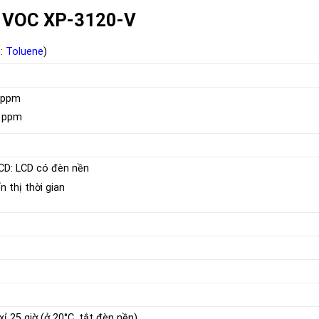
hí VOC XP-3120-V
n:
Toluene
)
0
ppm
0 ppm
CD: LCD có đèn nền
n thị thời gian
ỉ 25 giờ (ở 20°C, tắt đèn nền)