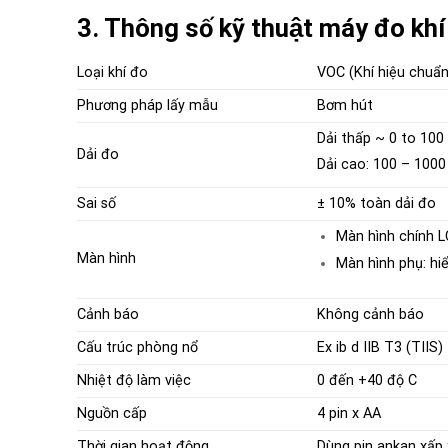
3. Thông số kỹ thuật máy đo k
Loại khí đo
VOC (Khí hiệu chuẩ
Phương pháp lấy mẫu
Bơm hút
Dải thấp ~ 0 to 10
Dải đo
Dải cao: 100 – 100
Sai số
± 10% toàn dải đo
Màn hình chính L
Màn hình
Màn hình phụ: hiể
Cảnh báo
Không cảnh báo
Cấu trúc phòng nổ
Ex ib d IIB T3 (TIIS)
Nhiệt độ
làm việc
0 đến +40 độ C
Nguồn cấp
4
pin
x AA
Thời gian hoạt động
Dùng pin ankan xấp x