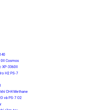
3140
3310II Cosmos
ộc XP-3360II
Hydro H2 PS-7
I
́o khí CH4 Methane
2O và PS-7 O2
y.