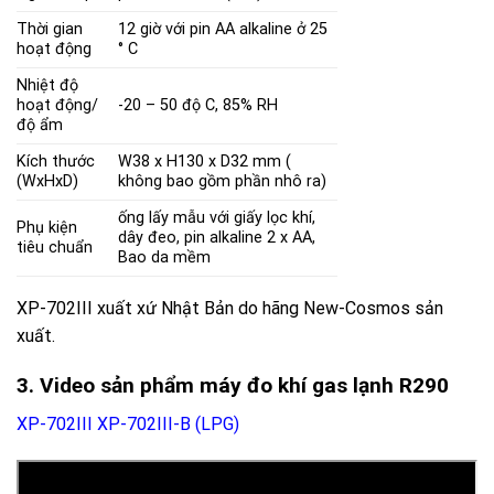
Thời gian
12 giờ với pin AA alkaline ở 25
hoạt động
° C
Nhiệt độ
hoạt động/
-20 – 50 độ C, 85% RH
độ ẩm
Kích thước
W38 x H130 x D32 mm (
(WxHxD)
không bao gồm phần nhô ra)
ống lấy mẫu
với
giấy lọc khí
,
Phụ kiện
dây đeo, pin alkaline 2 x AA,
tiêu chuẩn
Bao da mềm
XP-702III xuất xứ Nhật Bản do hãng New-Cosmos sản
xuất.
3. Video sản phẩm máy đo khí gas lạnh R290
XP-702III
XP-702III-B (LPG)