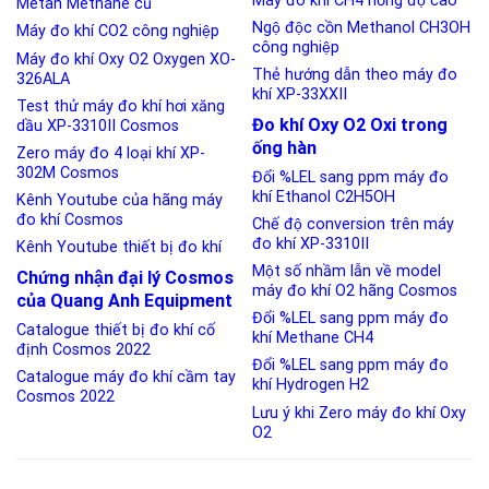
Máy đo khí CH4 nồng độ cao
Metan Methane cũ
Ngộ độc cồn Methanol CH3OH
Máy đo khí CO2 công nghiệp
công nghiệp
Máy đo khí Oxy O2 Oxygen XO-
Thẻ hướng dẫn theo máy đo
326ALA
khí XP-33XXII
Test thử máy đo khí hơi xăng
Đo khí Oxy O2 Oxi trong
dầu XP-3310II Cosmos
ống hàn
Zero máy đo 4 loại khí XP-
302M Cosmos
Đổi %LEL sang ppm máy đo
khí Ethanol C2H5OH
Kênh Youtube của hãng máy
đo khí Cosmos
Chế độ conversion trên máy
đo khí XP-3310II
Kênh Youtube thiết bị đo khí
Một số nhầm lẫn về model
Chứng nhận đại lý Cosmos
máy đo khí O2 hãng Cosmos
của Quang Anh Equipment
Đổi %LEL sang ppm máy đo
Catalogue thiết bị đo khí cố
khí Methane CH4
định Cosmos 2022
Đổi %LEL sang ppm máy đo
Catalogue máy đo khí cầm tay
khí Hydrogen H2
Cosmos 2022
Lưu ý khi Zero máy đo khí Oxy
O2