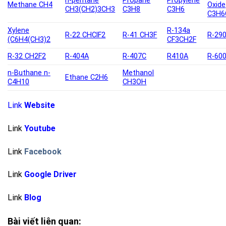
n-pentane
Propane
Propylene
Methane CH4
Oxide
CH3(CH2)3CH3
C3H8
C3H6
C3H6
Xylene
R-134a
R-22 CHClF2
R-41 CH3F
R-29
(C6H4(CH3)2
CF3CH2F
R-32 CH2F2
R-404A
R-407C
R410A
R-60
n-Buthane n-
Methanol
Ethane C2H6
C4H10
CH3OH
Link
Website
Link
Youtube
Link
Facebook
Link
Google Driver
Link
Blog
Bài viết liên quan: