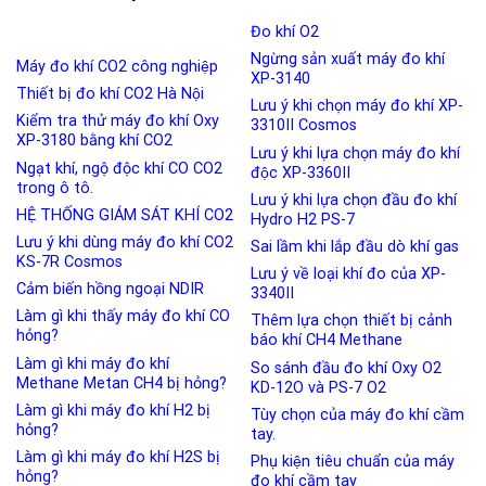
Đo khí O2
Ngừng sản xuất máy đo khí
Máy đo khí CO2 công nghiệp
XP-3140
Thiết bị đo khí CO2 Hà Nội
Lưu ý khi chọn máy đo khí XP-
Kiểm tra thử máy đo khí Oxy
3310II Cosmos
XP-3180 bằng khí CO2
Lưu ý khi lựa chọn máy đo khí
Ngạt khí, ngộ độc khí CO CO2
độc XP-3360II
trong ô tô.
Lưu ý khi lựa chọn đầu đo khí
HỆ THỐNG GIÁM SÁT KHÍ CO2
Hydro H2 PS-7
Lưu ý khi dùng máy đo khí CO2
Sai lầm khi lắp đầu dò khí gas
KS-7R Cosmos
Lưu ý về loại khí đo của XP-
Cảm biến hồng ngoại NDIR
3340II
Làm gì khi thấy máy đo khí CO
Thêm lựa chọn thiết bị cảnh
hỏng?
báo khí CH4 Methane
Làm gì khi máy đo khí
So sánh đầu đo khí Oxy O2
Methane Metan CH4 bị hỏng?
KD-12O và PS-7 O2
Làm gì khi máy đo khí H2 bị
Tùy chọn của máy đo khí cầm
hỏng?
tay.
Làm gì khi máy đo khí H2S bị
Phụ kiện tiêu chuẩn của máy
hỏng?
đo khí cầm tay