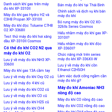
Danh sách khí gas trên máy
Bán máy đo khí tại Thái Bình
đo khí XP-3310II
Chính sách và dịch vụ khi bán
Máy đo khí gas Hydro H2 và
máy đo khí
C3H8 Propan XP-3310II
Bỏ rung máy đo khí O2 XO-
Máy đo khí độc Toluene C7H8
326IIs Series Cosmos
O2 XP-3368II
Hiểu nhầm máy đo khí gas XP-
Test thử máy đo khí hơi xăng
3310II?
dầu XP-3310II Cosmos
Hiểu nhầm máy đo khí độc
Có thể đo khí CO2 N2 qua
XP-3360II?
máy đo khí O2
Chức năng mới trên series
máy đo khí XP-336XII-W
Lưu ý về máy đo khí NH3 XP-
3360II
Lưu ý về máy đo khí cồn
Ethanol C2H5OH
Máy đo khí gas 13A cầm tay
Làm việc dưới cống ngầm cần
Lưu ý về máy đo khí Oxy O2 cũ
máy đo khí gì?
Lưu ý về máy đo 4 khí cũ
Máy đo khí Amoniac NH3
Lưu ý về máy đo khí CO2 cũ
nồng độ cao
Lưu ý về máy đo khí CO cũ
Máy đo khí CO nồng độ cao
Lưu ý về máy đo khí H2S cũ
Máy đo khí CO2 nồng độ cao
Lưu ý về máy đo khí CH4