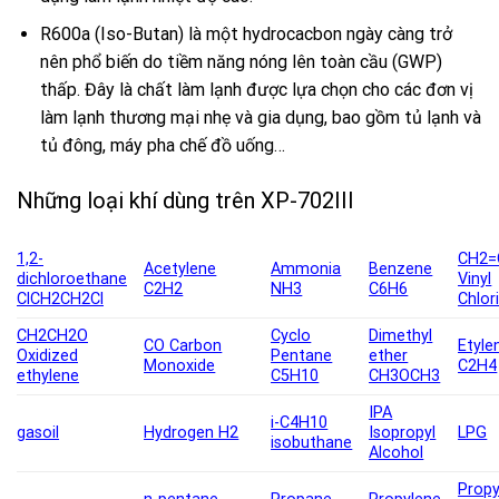
R600a (Iso-Butan) là một hydrocacbon ngày càng trở
nên phổ biến do tiềm năng nóng lên toàn cầu (GWP)
thấp. Đây là chất làm lạnh được lựa chọn cho các đơn vị
làm lạnh thương mại nhẹ và gia dụng, bao gồm tủ lạnh và
tủ đông, máy pha chế đồ uống…
Những loại khí dùng trên XP-702III
1,2-
CH2=
Acetylene
Ammonia
Benzene
dichloroethane
Vinyl
C2H2
NH3
C6H6
ClCH2CH2Cl
Chlor
CH2CH2O
Cyclo
Dimethyl
CO Carbon
Etyle
Oxidized
Pentane
ether
Monoxide
C2H4
ethylene
C5H10
CH3OCH3
IPA
i-C4H10
gasoil
Hydrogen H2
Isopropyl
LPG
isobuthane
Alcohol
Propy