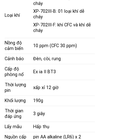
cháy
X
P-702III-B: 01 loại khí dễ
Loại khí
cháy
XP-702III-F: khí CFC và khí dễ
cháy
Nồng độ
10
ppm
(CFC 30
ppm
)
cảm biến
Cảnh báo
Đèn, còi, rung
Cấp độ
Ex ia II BT3
phòng nổ
Thời lượng
xấp xỉ 12 giờ
pin
Khối lượng
190g
Thời gian
3 giây
đáp ứng
Lấy mẫu
Hấp thụ
Nguồn cấp
pin
AA alkaline (LR6) x 2