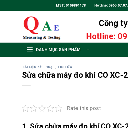
Skip
MST: 0109891178 Hotline:
0965.07.07
to
content
Công ty 
Hotline:
09
DANH MỤC SẢN PHẨM
TÀI LIỆU KỸ THUẬT
,
TIN TỨC
Sửa chữa máy đo khí CO XC
Rate this post
1. Sửa chữa máy đo khí CO X