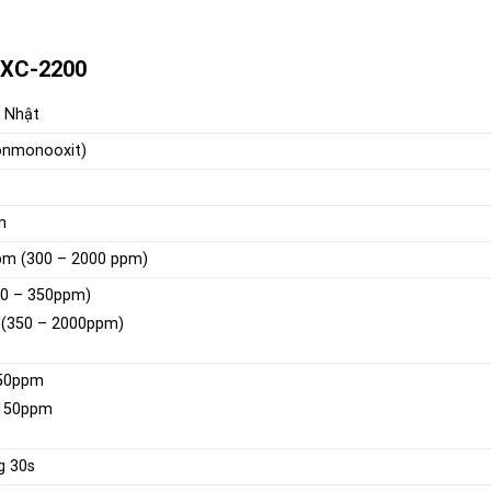
CO XC-2200
 Nhật
onmonooxit)
n
pm (300 – 2000
ppm
)
0 – 350ppm)
(350 – 2000ppm)
 50ppm
 150ppm
g 30s