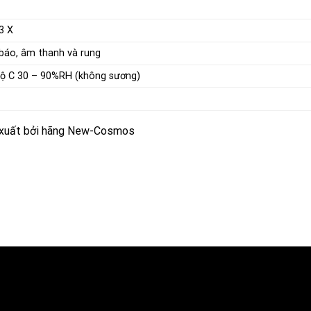
T3 X
 báo,
âm thanh
và rung
độ C 30 – 90%RH (không sương)
 xuất bởi hãng New-Cosmos