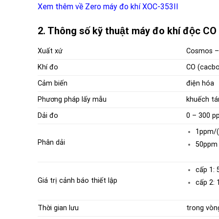
Xem thêm về Zero máy đo khí XOC-353II
2. Thông số kỹ thuật máy đo khí độc 
Xuất xứ
Cosmos –
Khí đo
CO (cacb
Cảm biến
điện hóa
Phương pháp lấy mẫu
khuếch tá
Dải đo
0 – 300 p
1ppm/(
Phân dải
50ppm 
cấp 1:
Giá trị cảnh báo thiết lập
cấp 2:
Thời gian lưu
trong vòn