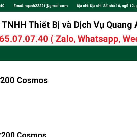
.40
Email:
nqanh22221@gmail.com
Địa chỉ: Địa chỉ: Số nhà 16, ngõ 12, 
TNHH Thiết Bị và Dịch Vụ Quang
65.07.07.40
( Zalo, Whatsapp, Wec
-2200 Cosmos
C-2200 Cosmos