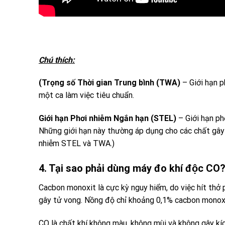
Chú thích:
(Trọng số Thời gian Trung bình (
TWA
)
– Giới hạn 
một ca làm việc tiêu chuẩn.
Giới hạn Phơi nhiễm Ngắn hạn (
STEL
)
– Giới hạn p
Những giới hạn này thường áp dụng cho các chất gây 
nhiễm
STEL
và
TWA
.)
4. Tại sao phải dùng máy đo khí độc CO
Cacbon monoxit là cực kỳ nguy hiểm, do việc hít thở
gây tử vong. Nồng độ chỉ khoảng 0,1% cacbon monoxit
CO là chất khí không màu, không mùi và không gây kíc