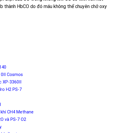
 Hb thành HbCO do đó máu không thể chuyên chở oxy
3140
3310II Cosmos
ộc XP-3360II
Hydro H2 PS-7
I
́o khí CH4 Methane
2O và PS-7 O2
y.