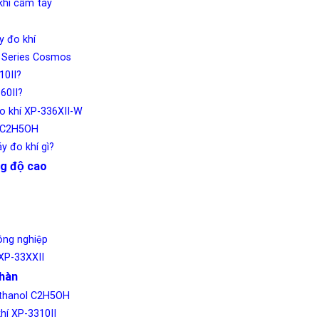
khí cầm tay
́y đo khí
Is Series Cosmos
10II?
360II?
đo khí XP-336XII-W
ol C2H5OH
y đo khí gì?
g độ cao
ng nghiệp
 XP-33XXII
hàn
 Ethanol C2H5OH
hí XP-3310II