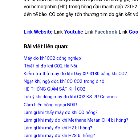
với hemoglobin (Hb) trong hồng cầu mạnh gấp 230-27
đến tế bào. CO còn gây tổn thương tim do gắn kết vớ
Link
Website
Link
Youtube
Link
Facebook
Link
Goo
Bài viết liên quan:
Máy đo khí CO2 công nghiệp
Thiết bị đo khí CO2 Hà Nội
Kiểm tra thử máy đo khí Oxy XP-3180 bằng khí CO2
Ngạt khí, ngộ độc khí CO CO2 trong ô tô.
HỆ THỐNG GIÁM SÁT KHÍ CO2
Lưu ý khi dùng máy đo khí CO2 KS-7R Cosmos
Cảm biến hồng ngoại NDIR
Làm gì khi thấy máy đo khí CO hỏng?
Làm gì khi máy đo khí Methane Metan CH4 bị hỏng?
Làm gì khi máy đo khí H2 bị hỏng?
Làm gì khi máy đo khí H2S bị hỏng?