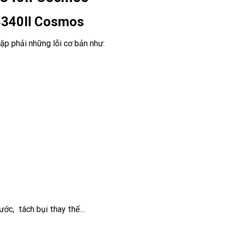
P-3340II Cosmos
̣p phải những lỗi cơ bản như:
nước, tách bụi thay thế…