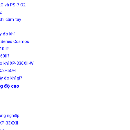
2O và PS-7 O2
y.
khí cầm tay
́y đo khí
Is Series Cosmos
10II?
360II?
đo khí XP-336XII-W
ol C2H5OH
y đo khí gì?
g độ cao
ng nghiệp
 XP-33XXII