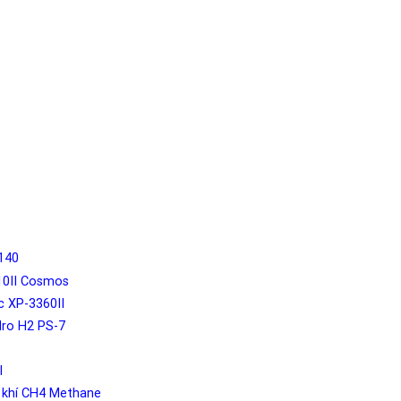
3140
3310II Cosmos
ộc XP-3360II
Hydro H2 PS-7
I
́o khí CH4 Methane