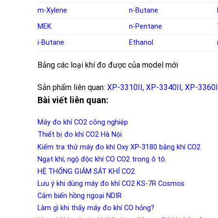
m-Xylene
n-Butane
MEK
n-Pentane
i-Butane
Ethanol
Bảng các loại khí đo được của model mới
Sản phẩm liên quan:
XP-3310II
,
XP-3340II
,
XP-3360I
Bài viết liên quan:
Máy đo khí CO2 công nghiệp
Thiết bị đo khí CO2 Hà Nội
Kiểm tra thử máy đo khí Oxy XP-3180 bằng khí CO2
Ngạt khí, ngộ độc khí CO CO2 trong ô tô.
HỆ THỐNG GIÁM SÁT KHÍ CO2
Lưu ý khi dùng máy đo khí CO2 KS-7R Cosmos
Cảm biến hồng ngoại NDIR
Làm gì khi thấy máy đo khí CO hỏng?