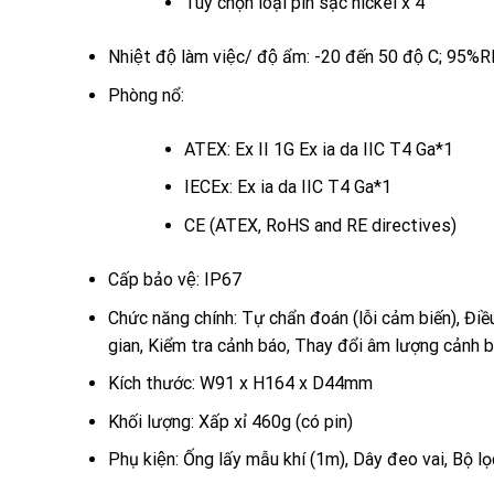
Tùy chọn loại pin sạc nickel x 4
Nhiệt độ làm việc/ độ ẩm: -20 đến 50 độ C; 9
Phòng nổ:
ATEX: Ex II 1G Ex ia da IIC T4 Ga*1
IECEx: Ex ia da IIC T4 Ga*1
CE (ATEX, RoHS and RE directives)
Cấp bảo vệ: IP67
Chức năng chính: Tự chẩn đoán (lỗi cảm biến), Đi
gian, Kiểm tra cảnh báo, Thay đổi âm lượng cảnh 
Kích thước: W91 x H164 x D44mm
Khối lượng: Xấp xỉ 460g (có pin)
Phụ kiện: Ống lấy mẫu khí (1m), Dây đeo vai, Bộ l