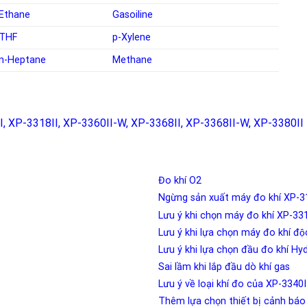
Ethane
Gasoiline
THF
p-Xylene
n-Heptane
Methane
I
,
XP-3318II
,
XP-3360II-W
,
XP-3368II
,
XP-3368II-W
,
XP-3380II
Đo khí O2
Ngừng sản xuất máy đo khí XP-
Lưu ý khi chọn máy đo khí XP-
Lưu ý khi lựa chọn máy đo khí đ
Lưu ý khi lựa chọn đầu đo khí 
Sai lầm khi lắp đầu dò khí gas
Lưu ý về loại khí đo của XP-3340I
Thêm lựa chọn thiết bị cảnh ba