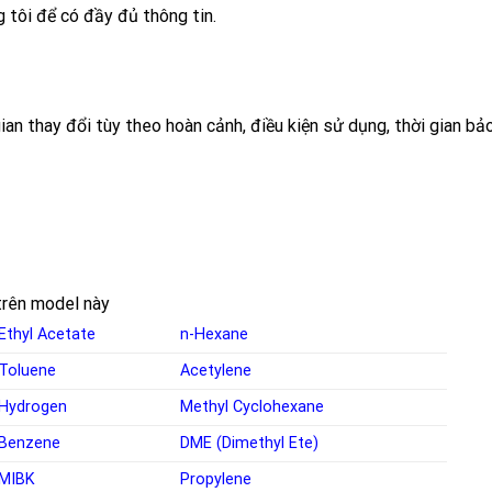
g tôi để có đầy đủ thông tin.
an thay đổi tùy theo hoàn cảnh, điều kiện sử dụng, thời gian bảo 
c trên model này
Ethyl Acetate
n-Hexane
Toluene
Acetylene
Hydrogen
Methyl Cyclohexane
Benzene
DME (Dimethyl Ete)
MIBK
Propylene