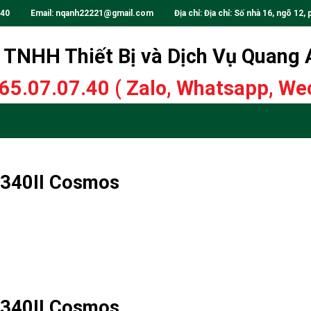
.40
Email:
nqanh22221@gmail.com
Địa chỉ: Địa chỉ: Số nhà 16, ngõ 12, 
TNHH Thiết Bị và Dịch Vụ Quang
65.07.07.40
( Zalo, Whatsapp, Wec
-3340II Cosmos
-3340II Cosmos