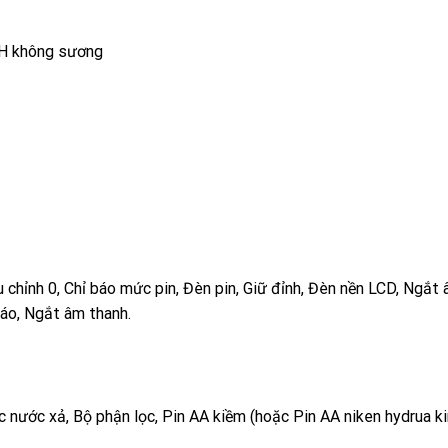
5%RH không sương
ều chỉnh 0, Chỉ báo mức pin, Đèn pin, Giữ đỉnh, Đèn nền LCD, Ngắt
báo, Ngắt âm thanh.
ọc nước xả, Bộ phận lọc, Pin AA kiềm (hoặc Pin AA niken hydrua ki