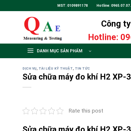
Skip
MST: 0109891178 Hotline:
0965.07.07
to
content
Công ty 
Hotline:
09
DANH MỤC SẢN PHẨM
DỊCH VỤ
,
TÀI LIỆU KỸ THUẬT
,
TIN TỨC
Sửa chữa máy đo khí H2 XP
Rate this post
Sửa chữa máy đo khí H2 XP